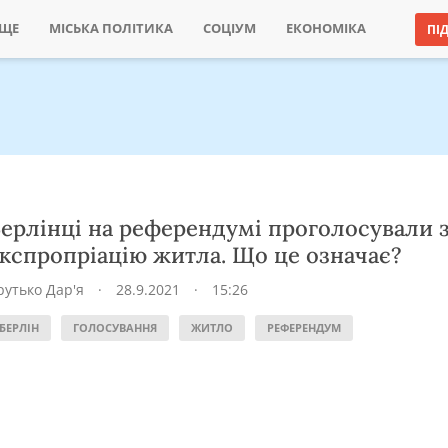
ИЩЕ
МІСЬКА ПОЛІТИКА
СОЦІУМ
ЕКОНОМІКА
ПІ
ерлінці на референдумі проголосували 
кспропріацію житла. Що це означає?
рутько Дар'я
·
28.9.2021
·
15:26
БЕРЛІН
ГОЛОСУВАННЯ
ЖИТЛО
РЕФЕРЕНДУМ