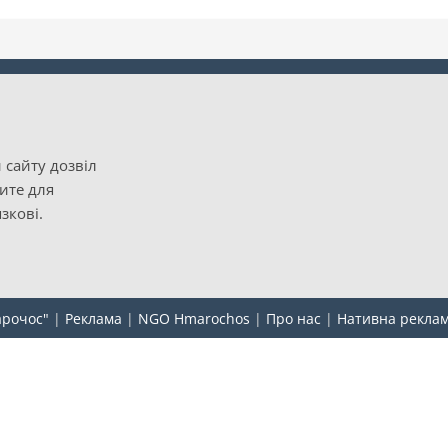
 сайту дозвіл
рите для
зкові.
арочос"
|
Реклама
|
NGO Hmarochos
|
Про нас
|
Нативна рекла