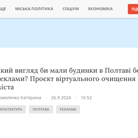
ИЩЕ
МІСЬКА ПОЛІТИКА
СОЦІУМ
ЕКОНОМІКА
ПІ
кий вигляд би мали будинки в Полтаві б
еклами? Проєкт віртуального очищення
іста
рмоленко Катерина
·
26.9.2024
·
16:52
АРХІТЕКТУРА
ПОЛТАВА
РЕКЛАМА