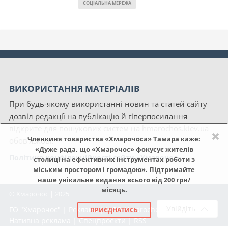
СОЦІАЛЬНА МЕРЕЖА
ВИКОРИСТАННЯ МАТЕРІАЛІВ
При будь-якому використанні новин та статей сайту
дозвіл редакції на публікацію й гіперпосилання
відкрите для пошукових систем на hmarochos.kiev.ua
×
Членкиня товариства «Хмарочоса» Тамара каже:
обов'язкові.
«Дуже рада, що «Хмарочос» фокусує жителів
Політика конфіденційності сайту «Хмарочос»
столиці на ефективних інструментах роботи з
міським простором і громадою». Підтримайте
наше унікальне видання всього від 200 грн/
місяць.
© Хмарочос | 2025
Увійдіть
ГО "Хмарочос"
|
Реклама
|
NGO Hmarochos
|
Про нас
|
ПРИЄДНАТИСЬ
Нативна реклама
|
Спецпроекти
|
RSS