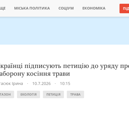
ИЩЕ
МІСЬКА ПОЛІТИКА
СОЦІУМ
ЕКОНОМІКА
ПІ
країнці підписують петицію до уряду пр
аборону косіння трави
тасюк Ірина
·
10.7.2026
·
10:15
ГАЗОН
ЕКОЛОГІЯ
ПЕТИЦІЯ
ТРАВА