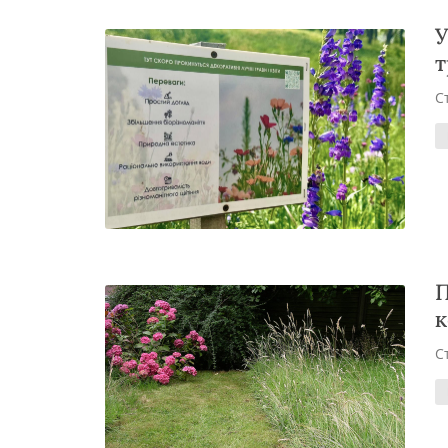
У
т
С
П
к
С