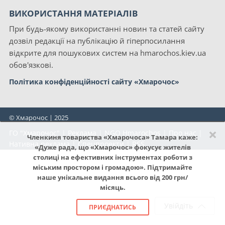
ВИКОРИСТАННЯ МАТЕРІАЛІВ
При будь-якому використанні новин та статей сайту
дозвіл редакції на публікацію й гіперпосилання
відкрите для пошукових систем на hmarochos.kiev.ua
обов'язкові.
Політика конфіденційності сайту «Хмарочос»
© Хмарочос | 2025
×
ГО "Хмарочос"
|
Реклама
|
NGO Hmarochos
|
Про нас
|
Членкиня товариства «Хмарочоса» Тамара каже:
Нативна реклама
|
Спецпроекти
|
RSS
«Дуже рада, що «Хмарочос» фокусує жителів
столиці на ефективних інструментах роботи з
міським простором і громадою». Підтримайте
наше унікальне видання всього від 200 грн/
місяць.
Увійдіть
ПРИЄДНАТИСЬ