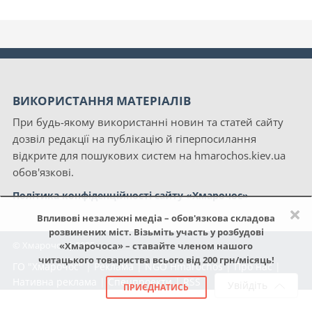
ВИКОРИСТАННЯ МАТЕРІАЛІВ
При будь-якому використанні новин та статей сайту
дозвіл редакції на публікацію й гіперпосилання
відкрите для пошукових систем на hmarochos.kiev.ua
обов'язкові.
Політика конфіденційності сайту «Хмарочос»
×
Впливові незалежні медіа – обов'язкова складова
розвинених міст. Візьміть участь у розбудові
© Хмарочос | 2025
«Хмарочоса» – ставайте членом нашого
читацького товариства всього від 200 грн/місяць!
ГО "Хмарочос"
|
Реклама
|
NGO Hmarochos
|
Про нас
|
Нативна реклама
|
Спецпроекти
|
RSS
Увійдіть
ПРИЄДНАТИСЬ