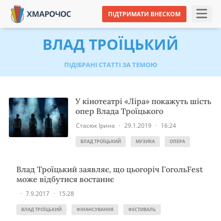
ПІДТРИМАТИ ВНЕСКОМ
ВЛАД ТРОЇЦЬКИЙ
ПІДІБРАНІ СТАТТІ ЗА ТЕМОЮ
У кінотеатрі «Ліра» покажуть шість
опер Влада Троїцького
Стасюк Ірина
·
29.1.2019
·
16:24
ВЛАД ТРОЇЦЬКИЙ
МУЗИКА
ОПЕРА
Влад Троїцький заявляє, що цьогоріч ГогольFest
може відбутися востаннє
·
7.9.2017
·
15:28
ВЛАД ТРОЇЦЬКИЙ
ФІНАНСУВАННЯ
ФЕСТИВАЛЬ