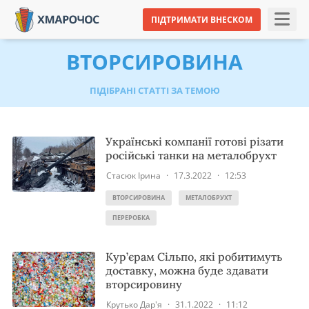
ПІДТРИМАТИ ВНЕСКОМ
ВТОРСИРОВИНА
ПІДІБРАНІ СТАТТІ ЗА ТЕМОЮ
Українські компанії готові різати
російські танки на металобрухт
Стасюк Ірина
·
17.3.2022
·
12:53
ВТОРСИРОВИНА
МЕТАЛОБРУХТ
ПЕРЕРОБКА
Кур’єрам Сільпо, які робитимуть
доставку, можна буде здавати
вторсировину
Крутько Дар'я
·
31.1.2022
·
11:12