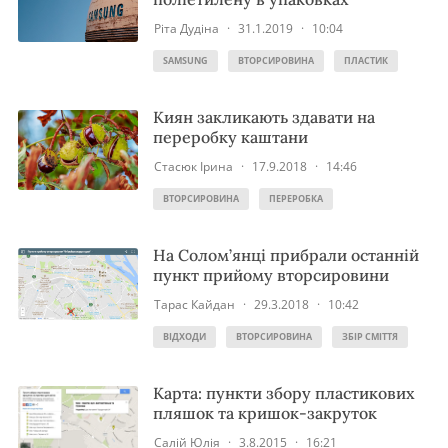
Ріта Дудіна
·
31.1.2019
·
10:04
SAMSUNG
ВТОРСИРОВИНА
ПЛАСТИК
Киян закликають здавати на
переробку каштани
Стасюк Ірина
·
17.9.2018
·
14:46
ВТОРСИРОВИНА
ПЕРЕРОБКА
На Солом’янці прибрали останній
пункт прийому вторсировини
Тарас Кайдан
·
29.3.2018
·
10:42
ВІДХОДИ
ВТОРСИРОВИНА
ЗБІР СМІТТЯ
Карта: пункти збору пластикових
пляшок та кришок-закруток
Салій Юлія
·
3.8.2015
·
16:21