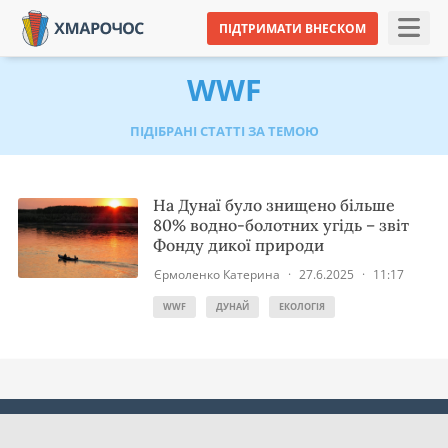
ПІДТРИМАТИ ВНЕСКОМ
WWF
ПІДІБРАНІ СТАТТІ ЗА ТЕМОЮ
На Дунаї було знищено більше
80% водно-болотних угідь – звіт
Фонду дикої природи
Єрмоленко Катерина
·
27.6.2025
·
11:17
WWF
ДУНАЙ
ЕКОЛОГІЯ