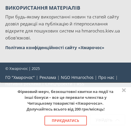
ВИКОРИСТАННЯ МАТЕРІАЛІВ
При будь-якому використанні новин та статей сайту
дозвіл редакції на публікацію й гіперпосилання
відкрите для пошукових систем на hmarochos.kiev.ua
обов'язкові.
Політика конфіденційності сайту «Хмарочос»
© Хмарочос | 2025
ГО "Хмарочос"
|
Реклама
|
NGO Hmarochos
|
Про нас
|
Нативна реклама
|
Спецпроекти
|
RSS
×
Фірмовий мерч, безкоштовні квитки на події та
інші бонуси – все це переваги членства у
Читацькому товаристві «Хмарочоса».
Долучайтесь всього від 200 грн/місяць!
Увійдіть
ПРИЄДНАТИСЬ