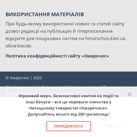
ВИКОРИСТАННЯ МАТЕРІАЛІВ
При будь-якому використанні новин та статей сайту
дозвіл редакції на публікацію й гіперпосилання
відкрите для пошукових систем на hmarochos.kiev.ua
обов'язкові.
Політика конфіденційності сайту «Хмарочос»
© Хмарочос | 2025
ГО "Хмарочос"
|
Реклама
|
NGO Hmarochos
|
Про нас
|
×
Нативна реклама
|
Спецпроекти
|
RSS
Фірмовий мерч, безкоштовні квитки на події та
інші бонуси – все це переваги членства у
Читацькому товаристві «Хмарочоса».
Долучайтесь всього від 200 грн/місяць!
Увійдіть
ПРИЄДНАТИСЬ