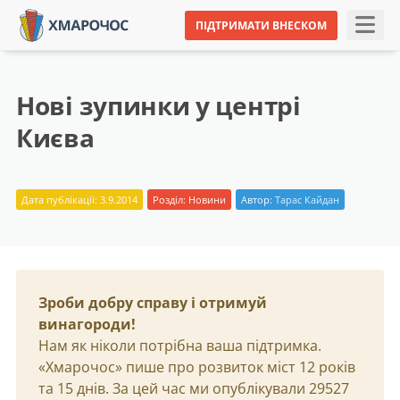
ПІДТРИМАТИ ВНЕСКОМ
Нові зупинки у центрі
Києва
Дата публікації: 3.9.2014
Розділ:
Новини
Автор:
Тарас Кайдан
Зроби добру справу і отримуй
винагороди!
Нам як ніколи потрібна ваша підтримка.
«Хмарочос» пише про розвиток міст 12 років
та 15 днів. За цей час ми опублікували 29527