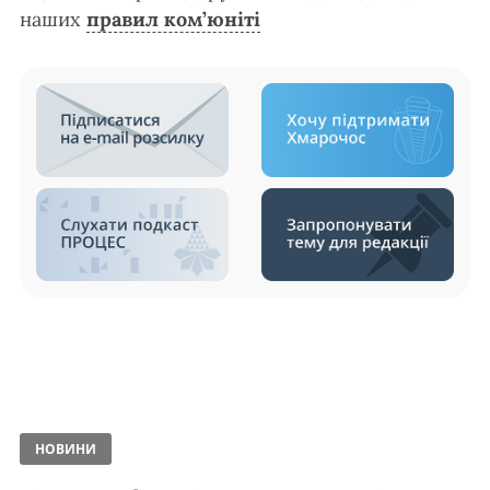
наших
правил ком’юніті
НОВИНИ