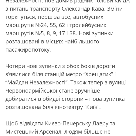
Незалежності, повідомив радник голови КМДА
з питань транспорту Олександр Кава. Зміни
торкнуться, перш за все, автобусних
маршрутів №24, 55, 62 і тролейбусних
маршрутів №5, 8, 9, 17 і 38. Нові зупинки
розташовані в місцях найбільшого
пасажиропотоку.
Чотири нові зупинки з обох боків дороги
з’явилися біля станцій метро “Хрещатик” і
“Майдан Незалежності”. Також тепер з вулиці
Червоноармійської стане зручніше
добиратися в обидві сторони – нова зупинка
розташована біля кінотеатру “Київ”.
Щоб відвідати Києво-Печерську Лавру та
Мистецький Арсенал, людям більше не