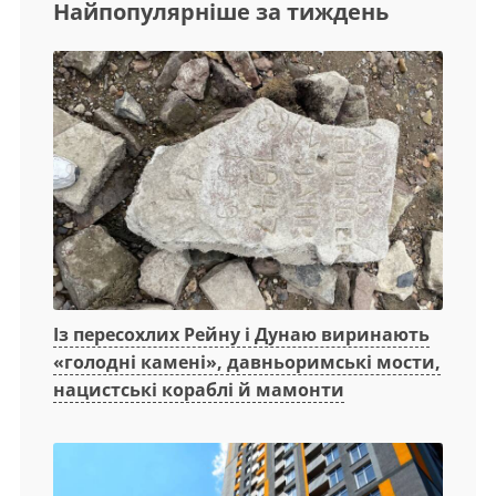
Найпопулярніше за тиждень
Із пересохлих Рейну і Дунаю виринають
«голодні камені», давньоримські мости,
нацистські кораблі й мамонти