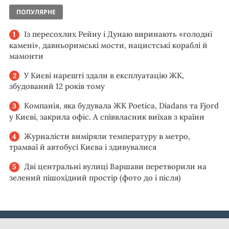
ПОПУЛЯРНЕ
Із пересохлих Рейну і Дунаю виринають «голодні
камені», давньоримські мости, нацистські кораблі й
мамонти
У Києві нарешті здали в експлуатацію ЖК,
збудований 12 років тому
Компанія, яка будувала ЖК Poetica, Diadans та Fjord
у Києві, закрила офіс. А співвласник виїхав з країни
Журналісти виміряли температуру в метро,
трамваї й автобусі Києва і здивувалися
Дві центральні вулиці Варшави перетворили на
зелений пішохідний простір (фото до і після)