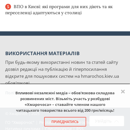
ВПО в Києві: які програми для них діють та як
переселенці адаптуються у столиці
ВИКОРИСТАННЯ МАТЕРІАЛІВ
При будь-якому використанні новин та статей сайту
дозвіл редакції на публікацію й гіперпосилання
відкрите для пошукових систем на hmarochos.kiev.ua
обов'язкові.
×
Політика конфіденційності сайту «Хмарочос»
Впливові незалежні медіа – обов'язкова складова
розвинених міст. Візьміть участь у розбудові
«Хмарочоса» – ставайте членом нашого
читацького товариства всього від 200 грн/місяць!
© Хмарочос | 2025
Увійдіть
ПРИЄДНАТИСЬ
ГО "Хмарочос"
|
Реклама
|
NGO Hmarochos
|
Про нас
|
Нативна реклама
|
Спецпроекти
|
RSS