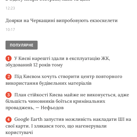
12:23
Доярки на Черкащині випробовують екзоскелети
10:17
ПОПУЛЯРНЕ
У Києві нарешті здали в експлуатацію ЖК,
збудований 12 років тому
Під Києвом хочуть створити центр повторного
використання будівельних матеріалів
План стійкості Києва майже не виконується, адже
більшість чиновників боїться кримінальних
проваджень, — Нефьодов
Google Earth запустив можливість накладати ШІ на
свої карти. І злякався того, що нагенерували
користувачі