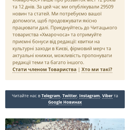
та 12 днів. За цей час ми опублікували 29509
новин та статей. Ми потребуємо вашої
допомоги, щоб продовжувати якісно
працювати далі. Приєднуйтесь до Читацького
товариства «Хмарочоса» та отримуйте
приємні бонуси від редакції: квитки на
культурні заходи в Києві, фірмовий мерч та
актуальні книжки, можливість пропонувати
редакції теми та багато іншого.
Стати членом Товариства
|
Хто ми такі?
Читайте нас в
Telegram
,
Twitter
,
Instagram
,
Viber
та
Google Новинах