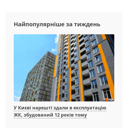
Найпопулярніше за тиждень
У Києві нарешті здали в експлуатацію
ЖК, збудований 12 років тому