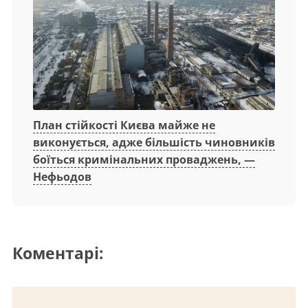
План стійкості Києва майже не
виконується, адже більшість чиновників
боїться кримінальних проваджень, —
Нефьодов
Коментарі: