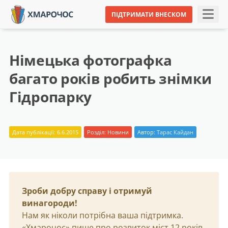
ПІДТРИМАТИ ВНЕСКОМ
Німецька фотографка
багато років робить знімки
Гідропарку
Дата публікації: 6.6.2015
Розділ:
Новини
Автор:
Тарас Кайдан
Зроби добру справу і отримуй
винагороди!
Нам як ніколи потрібна ваша підтримка.
«Хмарочос» пише про розвиток міст 12 років