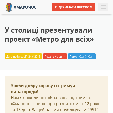
ПІДТРИМАТИ ВНЕСКОМ
У столиці презентували
проект «Метро для всіх»
Дата публікації: 24.6.2015
Розділ:
Новини
Автор:
Салій Юлія
Зроби добру справу і отримуй
винагороди!
Нам як ніколи потрібна ваша підтримка.
«Хмарочос» пише про розвиток міст 12 років
та 13 днів. За цей час ми опублікували 29514