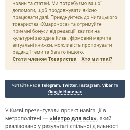
новин та статей. Ми потребуємо вашої
допомоги, щоб продовжувати якісно
працювати далі. Приєднуйтесь до Читацького
товариства «Хмарочоса» та отримуйте
приємні бонуси від редакції: квитки на
культурні заходи в Києві, фірмовий мерч та
актуальні книжки, можливість пропонувати
редакції теми та багато іншого.
Стати членом Товариства
|
Хто ми такі?
Читайте нас в
Telegram
,
Twitter
,
Instagram
,
Viber
та
Google Новинах
У Києві презентували проект навігації в
метрополітені —
«Метро для всіх»
, який
реалізовано у результаті спільної діяльності