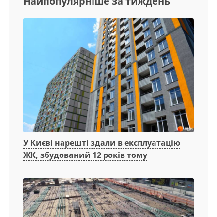
Найпопулярніше за тиждень
У Києві нарешті здали в експлуатацію
ЖК, збудований 12 років тому