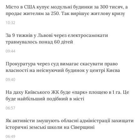
Місто в США купує модульні будинки за 300 тисяч, а
продає жителям за 250. Так вирішує житлову кризу
10:32
За 9 тижнів у Львові через електросамокати
травмувалось понад 60 дітей
09:44
Прокуратура через суд вимагає скасувати право
власності на неіснуючий будинок у центрі Києва
09:40
На даху Київського ЖК буде «парк» площею в 1 га. Це
буде найбільший подібний в місті
06:57
Як активісти змушують обласні адміністрації захищати
історичні земські школи на Сіверщині
06:49