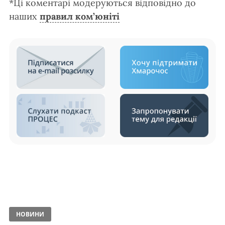
*Ці коментарі модеруються відповідно до
наших
правил ком’юніті
НОВИНИ