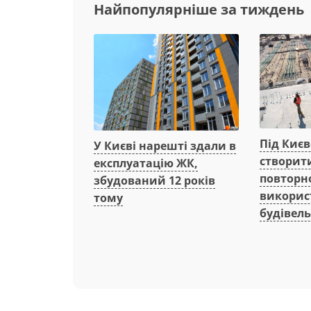
Найпопулярніше за тиждень
Під Киє
У Києві нарешті здали в
створит
експлуатацію ЖК,
повторн
збудований 12 років
викорис
тому
будівель