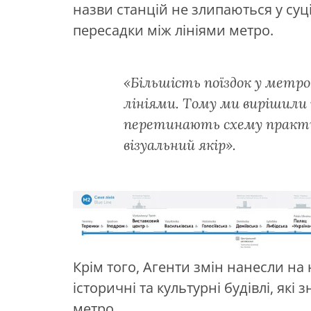
назви станцій не злипаються у су
пересадки між лініями метро.
«Більшість поїздок у метро 
лініями. Тому ми вирішили ї
перетинають схему практ
візуальний якір».
Крім того, Агенти змін нанесли на
історичні та культурні будівлі, які
метро.