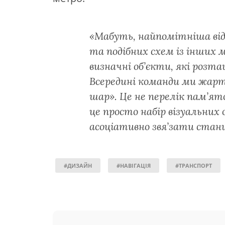
«Мабуть, найпомітніша відм
та подібних схем із інших 
визначні об’єкти, які розт
Всередині команди ми жар
шар». Це не перелік пам’я
це просто набір візуальних
асоціативно звя’зати станц
#ДИЗАЙН
#НАВІГАЦІЯ
#ТРАНСПОРТ