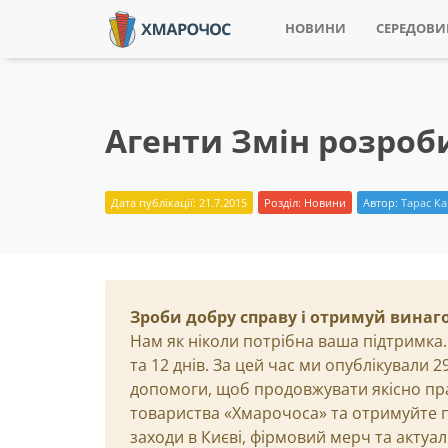
НОВИНИ
СЕРЕДОВ
Агенти Змін розроби
Дата публікації: 21.7.2015
Розділ:
Новини
Автор:
Тарас К
Зроби добру справу і отримуй винаг
Нам як ніколи потрібна ваша підтримка.
та 12 днів. За цей час ми опублікували 
допомоги, щоб продовжувати якісно пр
товариства «Хмарочоса» та отримуйте пр
заходи в Києві, фірмовий мерч та актуа