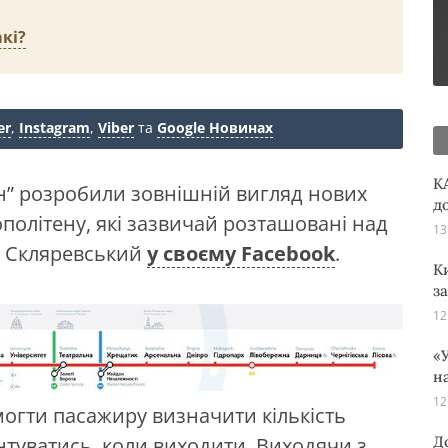
кі?
er
,
Instagram
,
Viber
та
Google Новинах
K
н” розробили зовнішній вигляд нових
д
ополітену, які зазвичай розташовані над
13
р Скляревський
у своєму Facebook
.
К
з
12
«У
н
12
огти пасажиру визначити кількість
Д
єнтуватись, коли виходити. Виходячи з