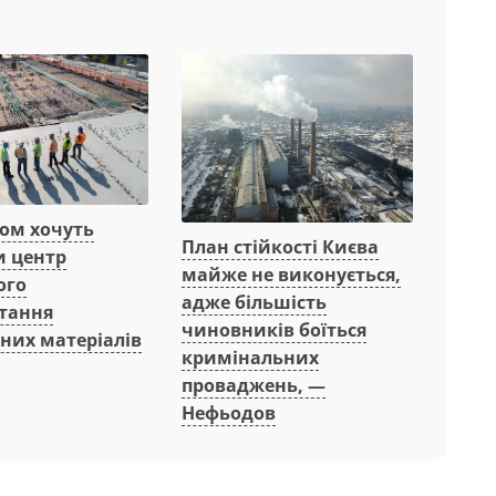
вом хочуть
План стійкості Києва
и центр
майже не виконується,
ого
адже більшість
тання
чиновників боїться
них матеріалів
кримінальних
проваджень, —
Нефьодов