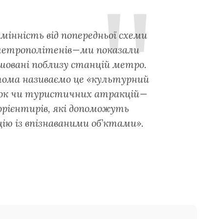
інність від попередньої схеми
метрополітенів — ми показали
ашовані поблизу станцій метро.
тома називаємо це «культурний
ток чи туристичних атракцій —
 орієнтирів, які допоможуть
ію із впізнаваними об’ктами».