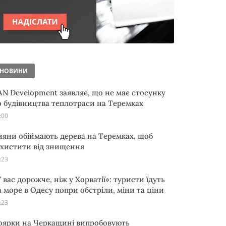
НОВИНИ
AN Development заявляє, що не має стосунку
о будівництва теплотраси на Теремках
:00
ияни обіймають дерева на Теремках, щоб
ахистити від знищення
:23
 вас дорожче, ніж у Хорватії»: туристи їдуть
а море в Одесу попри обстріли, міни та ціни
:23
оярки на Черкащині випробовують