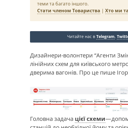
теми та багато іншого.
Стати членом Товариства
|
Хто ми та
Читайте нас в
Telegram
,
Twitt
Дизайнери-волонтери “Агенти Змі
лінійних схем для київського метр
дверима вагонів. Про це пише Іго
Головна задача
цієї схеми
— допом
станцій до необхідної йому та орі