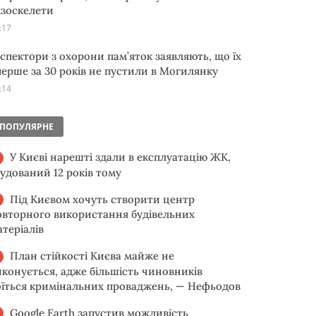
кзоскелети
:17
нспектори з охорони пам’яток заявляють, що їх
перше за 30 років не пустили в Могилянку
:14
ПОПУЛЯРНЕ
У Києві нарешті здали в експлуатацію ЖК,
будований 12 років тому
Під Києвом хочуть створити центр
овторного використання будівельних
атеріалів
План стійкості Києва майже не
иконується, адже більшість чиновників
оїться кримінальних проваджень, — Нефьодов
Google Earth запустив можливість