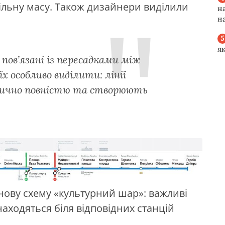
цільну масу. Також дизайнери виділили
н
н
я
пов’язані із пересадками між
х особливо виділити: лінії
ично повністю та створюють
 нову схему «культурний шар»: важливі
 знаходяться біля відповідних станцій