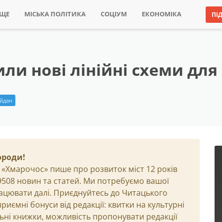
ИЩЕ
МІСЬКА ПОЛІТИКА
СОЦІУМ
ЕКОНОМІКА
ПІ
ли нові лінійні схеми для
айдан
ороди!
 «Хмарочос» пише про розвиток міст 12 років
29508 новин та статей. Ми потребуємо вашої
ацювати далі. Приєднуйтесь до Читацького
иємні бонуси від редакції: квитки на культурні
льні книжки, можливість пропонувати редакції