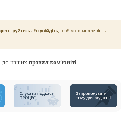
ареєструйтесь
або
увійдіть
, щоб мати можливість
о до наших
правил ком’юніті