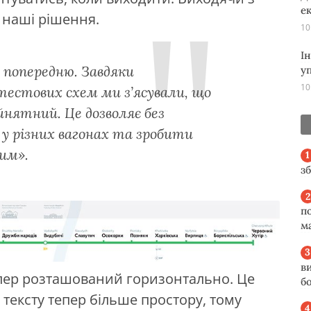
е
 наші рішення.
10
І
а попередню. Завдяки
у
10
естових схем ми з’ясували, що
йнятний. Це дозволяє без
у різних вагонах та зробити
им».
з
п
м
в
тепер розташований горизонтально. Це
б
тексту тепер більше простору, тому