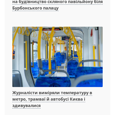
на будівництво скляного павільйону біля
Бурбонського палацу
Журналісти виміряли температуру в
метро, трамваї й автобусі Києва і
здивувалися