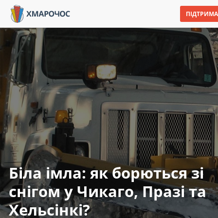
ПІДТРИМА
Біла імла: як борються зі
снігом у Чикаго, Празі та
Хельсінкі?