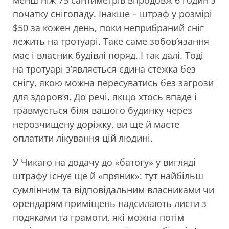
менш ніж 75 сантиметрів впродовж 6 годин з
початку снігопаду. Інакше – штраф у розмірі
$50 за кожен день, поки неприбраний сніг
лежить на тротуарі. Таке саме зобов’язання
має і власник будівлі поряд. І так далі. Тоді
на тротуарі з’являється єдина стежка без
снігу, якою можна пересуватись без загрози
для здоров’я. До речі, якщо хтось впаде і
травмується біля вашого будинку через
нерозчищену доріжку, ви ще й маєте
оплатити лікування цій людині.
У Чикаго на додачу до «батогу» у вигляді
штрафу існує ще й «пряник»: тут найбільш
сумлінним та відповідальним власниками чи
орендарям приміщень надсилають листи з
подяками та грамоти, які можна потім