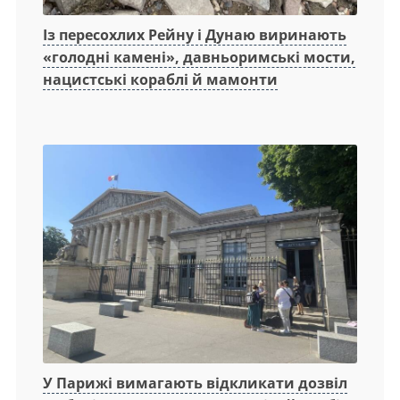
Із пересохлих Рейну і Дунаю виринають
«голодні камені», давньоримські мости,
нацистські кораблі й мамонти
У Парижі вимагають відкликати дозвіл