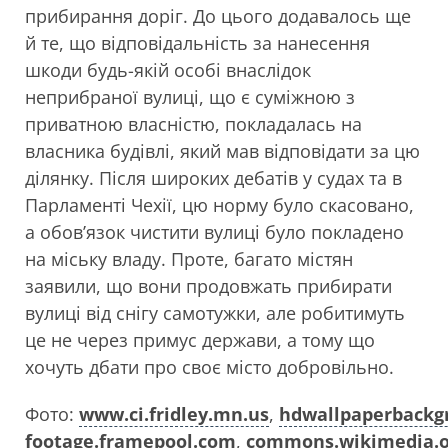
прибирання доріг. До цього додавалось ще
й те, що відповідальність за нанесення
шкоди будь-якій особі внаслідок
неприбраної вулиці, що є суміжною з
приватною власністю, покладалась на
власника будівлі, який мав відповідати за цю
ділянку. Після широких дебатів у судах та в
Парламенті Чехії, цю норму було скасовано,
а обов’язок чистити вулиці було покладено
на міську владу. Проте, багато містян
заявили, що вони продовжать прибирати
вулиці від снігу самотужки, але робитимуть
це не через примус держави, а тому що
хочуть дбати про своє місто добровільно.
Фото:
www.ci.fridley.mn.us
,
hdwallpaperbackg
footage.framepool.com
,
commons.wikimedia.o