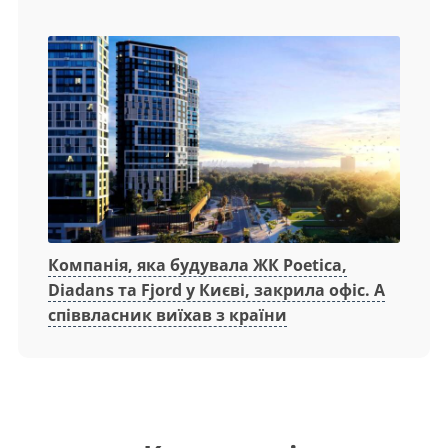
Компанія, яка будувала ЖК Poetica,
Diadans та Fjord у Києві, закрила офіс. А
співвласник виїхав з країни