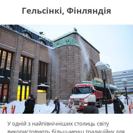
Гельсінкі, Фінляндія
У одній з найпівнічніших столиць світу
використовують більш-менш традиційну для