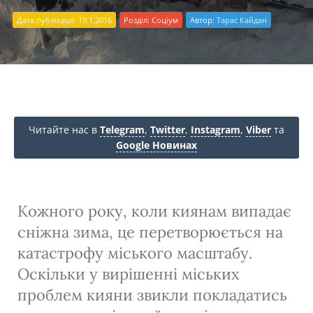
Дата публікації: 19.1.2016
Розділ:
Соціум
Автор:
Тарас Кайдан
Читайте нас в
Telegram
,
Twitter
,
Instagram
,
Viber
та
Google Новинах
Кожного року, коли киянам випадає
сніжна зима, це перетворюється на
катастрофу міського масштабу.
Оскільки у вирішенні міських
проблем кияни звикли покладатись