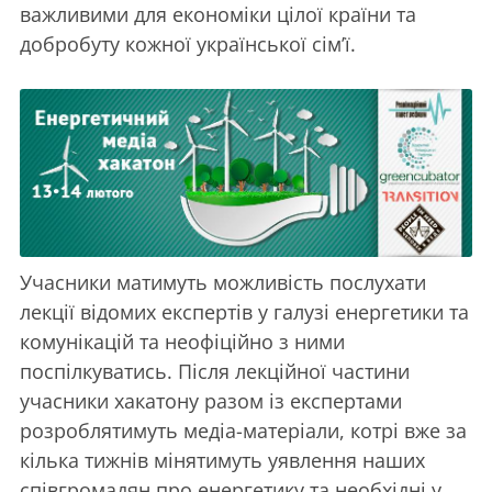
важливими для економіки цілої країни та
добробуту кожної української сім’ї.
Учасники матимуть можливість послухати
лекції відомих експертів у галузі енергетики та
комунікацій та неофіційно з ними
поспілкуватись. Після лекційної частини
учасники хакатону разом із експертами
розроблятимуть медіа-матеріали, котрі вже за
кілька тижнів мінятимуть уявлення наших
співгромадян про енергетику та необхідні у