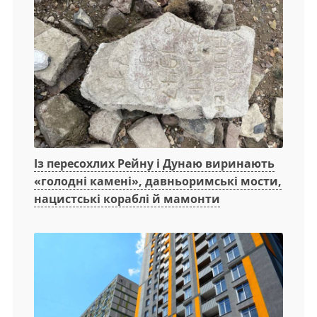
Із пересохлих Рейну і Дунаю виринають
«голодні камені», давньоримські мости,
нацистські кораблі й мамонти