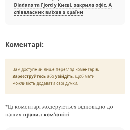
Diadans та Fjord у Києві, закрила офіс. А
співвласник виїхав з країни
Коментарі:
Вам доступний лише перегляд коментарів.
Зареєструйтесь
або
увійдіть
, щоб мати
можливість додавати свої думки.
*Ці коментарі модеруються відповідно до
наших
правил ком’юніті