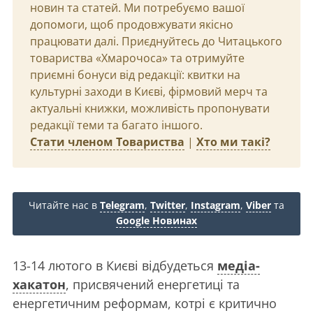
новин та статей. Ми потребуємо вашої
допомоги, щоб продовжувати якісно
працювати далі. Приєднуйтесь до Читацького
товариства «Хмарочоса» та отримуйте
приємні бонуси від редакції: квитки на
культурні заходи в Києві, фірмовий мерч та
актуальні книжки, можливість пропонувати
редакції теми та багато іншого.
Стати членом Товариства
|
Хто ми такі?
Читайте нас в
Telegram
,
Twitter
,
Instagram
,
Viber
та
Google Новинах
13-14 лютого в Києві відбудеться
медіа-
хакатон
, присвячений енергетиці та
енергетичним реформам, котрі є критично