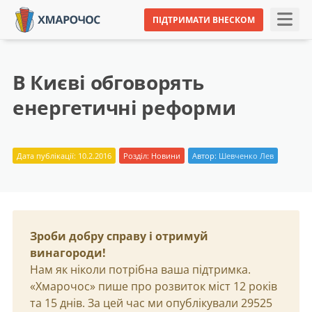
ПІДТРИМАТИ ВНЕСКОМ
В Києві обговорять
енергетичні реформи
Дата публікації: 10.2.2016
Розділ:
Новини
Автор:
Шевченко Лев
Зроби добру справу і отримуй
винагороди!
Нам як ніколи потрібна ваша підтримка.
«Хмарочос» пише про розвиток міст 12 років
та 15 днів. За цей час ми опублікували 29525