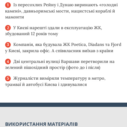
Із пересохлих Рейну і Дунаю виринають «голодні
камені», давньоримські мости, нацистські кораблі й
мамонти
У Києві нарешті здали в експлуатацію ЖК,
збудований 12 років тому
Компанія, яка будувала ЖК Poetica, Diadans та Fjord
у Києві, закрила офіс. А співвласник виїхав з країни
Дві центральні вулиці Варшави перетворили на
зелений пішохідний простір (фото до і після)
Журналісти виміряли температуру в метро,
трамваї й автобусі Києва і здивувалися
ВИКОРИСТАННЯ МАТЕРІАЛІВ