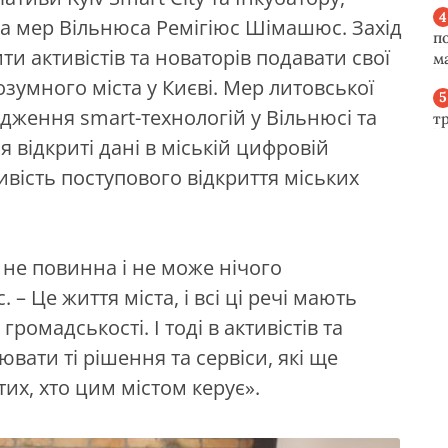
а мер Вільнюса Ремігіюс Шімашюс. Захід
п
и активістів та новаторів подавати свої
м
озумного міста у Києві. Мер литовської
дження smart-технологій у Вільнюсі та
т
 відкриті дані в міській цифровій
ивість поступового відкриття міських
 не повинна і не може нічого
– Це життя міста, і всі ці речі мають
ромадськості. І тоді в активістів та
вати ті рішення та сервіси, які ще
их, хто цим містом керує».