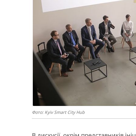
Фото: Kyiv Smart City Hub
В дискусії, окрім представників ініц