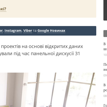
кі?
er
,
Instagram
,
Viber
та
Google Новинах
В
 проектів на основі відкритих даних
ш
ували під час панельної дискусії 31
10
П
н
09
В
р
08
Г