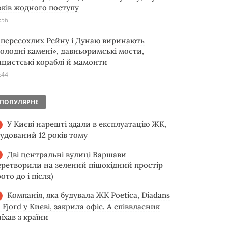
оків жодного поступу
:56
з пересохлих Рейну і Дунаю виринають
голодні камені», давньоримські мости,
ацистські кораблі й мамонти
:44
ПОПУЛЯРНЕ
У Києві нарешті здали в експлуатацію ЖК,
будований 12 років тому
Дві центральні вулиці Варшави
еретворили на зелений пішохідний простір
ото до і після)
Компанія, яка будувала ЖК Poetica, Diadans
 Fjord у Києві, закрила офіс. А співвласник
їхав з країни