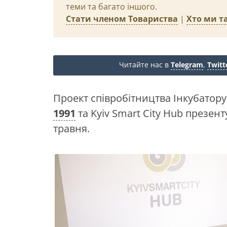
теми та багато іншого.
Стати членом Товариства
|
Хто ми та
Читайте нас в
Telegram
,
Twitt
Проект співробітництва Інкубатору
1991
та Kyiv Smart City Hub презент
травня.