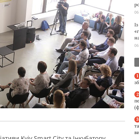
р
06
І
«
н
06
з
п
(ф
та
ви
іативи Kyiv Smart City та Інкубатору,