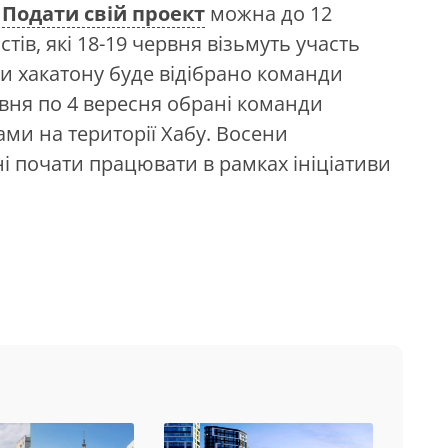
.
Подати свій проект
можна до 12
тів, які 18-19 червня візьмуть участь
ами хакатону буде відібрано команди
рвня по 4 вересня обрані команди
ми на території Хабу. Восени
ні почати працювати в рамках ініціативи