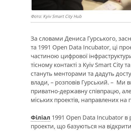
Фото: Kyiv Smart City Hub
За словами Дениса Гурського, засн
та 1991 Open Data Incubator, ці пр
частиною цифрової інфраструктури
тісному контакті з Kyiv Smart City
стануть менторами та дадуть досту
влади, – розповів Гурський. – Ми 
приватно-державну співпрацю, але 
міських проектів, направлених на
Філіал
1991 Open Data Incubator в р
проекти, що базуються на відкрити