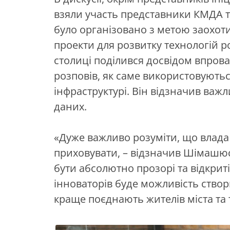
взяли участь представники КМДА т
було організовано з метою заохотит
проекти для розвитку технологій р
столиці поділився досвідом впрова
розповів, як саме використовуються
інфраструктурі. Він відзначив важл
даних.
«Дуже важливо розуміти, що влада
приховувати, – відзначив Шімашюс. 
бути абсолютно прозорі та відкриті г
інноваторів буде можливість створю
краще поєднають жителів міста та т