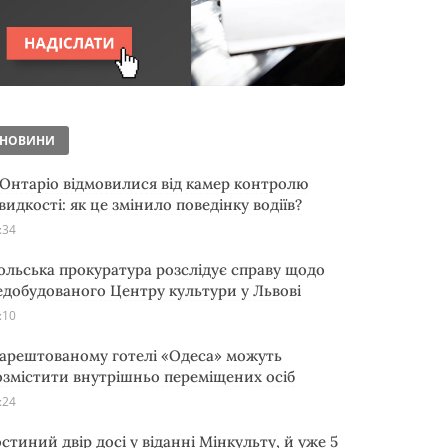
НОВИНИ
 Онтаріо відмовилися від камер контролю
видкості: як це змінило поведінку водіїв?
:34
ольська прокуратура розслідує справу щодо
едобудованого Центру культури у Львові
:10
 арештованому готелі «Одеса» можуть
озмістити внутрішньо переміщених осіб
:24
остиний двір досі у віданні Мінкульту, й уже 5