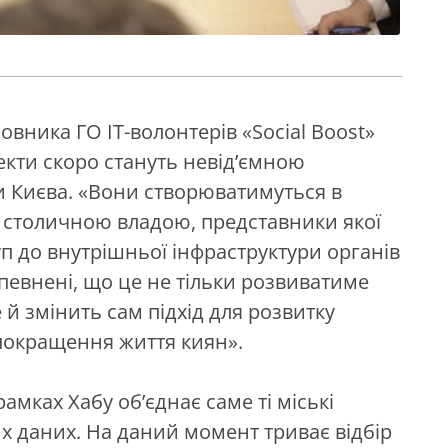
овника ГО IT-волонтерів «Social Boost»
оекти скоро стануть невід’ємною
 Києва. «Вони створюватимуться в
 та столичною владою, представники якої
п до внутрішньої інфраструктури органів
впевнені, що це не тільки розвиватиме
й змінить сам підхід для розвитку
 покращення життя киян».
амках Хабу об’єднає саме ті міські
х даних. На даний момент триває відбір