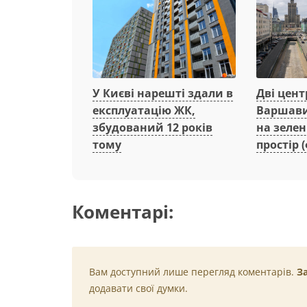
Дві цент
У Києві нарешті здали в
Варшави
експлуатацію ЖК,
на зеле
збудований 12 років
простір (
тому
Коментарі:
Вам доступний лише перегляд коментарів.
З
додавати свої думки.