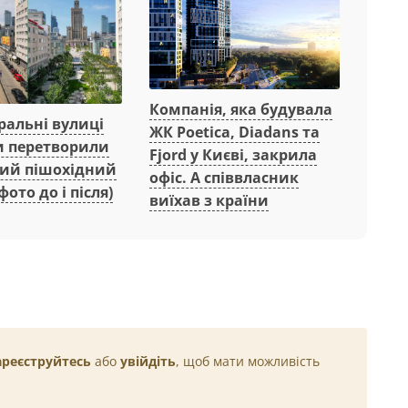
Компанія, яка будувала
ральні вулиці
ЖК Poetica, Diadans та
 перетворили
Fjord у Києві, закрила
ний пішохідний
офіс. А співвласник
фото до і після)
виїхав з країни
ареєструйтесь
або
увійдіть
, щоб мати можливість