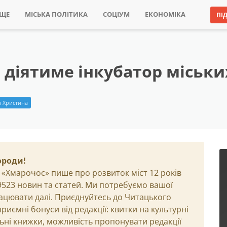
ИЩЕ
МІСЬКА ПОЛІТИКА
СОЦІУМ
ЕКОНОМІКА
ПІ
ub діятиме інкубатор міськи
 Христина
ороди!
 «Хмарочос» пише про розвиток міст 12 років
29523 новин та статей. Ми потребуємо вашої
ацювати далі. Приєднуйтесь до Читацького
иємні бонуси від редакції: квитки на культурні
льні книжки, можливість пропонувати редакції