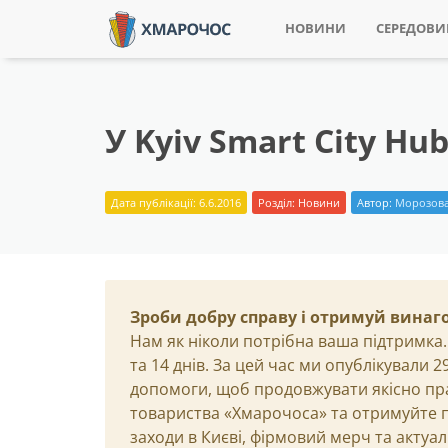
НОВИНИ
СЕРЕДОВ
У Kyiv Smart City H
Дата публікації: 6.6.2016
Розділ:
Новини
Автор:
Морозова
Зроби добру справу і отримуй винаг
Нам як ніколи потрібна ваша підтримка.
та 14 днів. За цей час ми опублікували 
допомоги, щоб продовжувати якісно пр
товариства «Хмарочоса» та отримуйте пр
заходи в Києві, фірмовий мерч та актуа