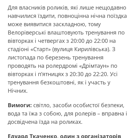
Для власників роликів, які лише нещодавно
навчилися їздити, повноцінна нічна поїздка
може виявитися заскладною, тому
Велоріверські влаштовують тренування по
вівторках і четвергах з 20:00 до 22:00 на
стадіоні «Старт» (вулиця Кирилівська). З
листопада по березень тренування
проводять на ролердромі «Дрімтаун» по
вівторках і п’ятницях з 20:30 до 22:20. Усі
тренування безкоштовні, як і участь у
Нічних.
Вимоги:
світло, засоби особистої безпеки,
вода та їжа з собою, для ролерів – вправна і
досвідчена їзда на роликах.
Едуард Ткаченко, один з організаторів