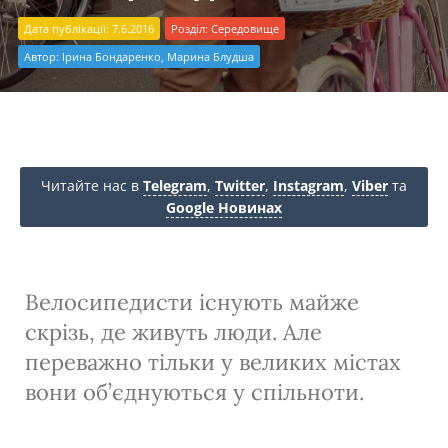
Дата публікації: 7.6.2016
Розділ:
Середовище
Автор:
Ірина Бондаренко, Марина Блудша
Читайте нас в
Telegram
,
Twitter
,
Instagram
,
Viber
та
Google Новинах
Велосипедисти існують майже
скрізь, де живуть люди. Але
переважно тільки у великих містах
вони об’єднуються у спільноти.