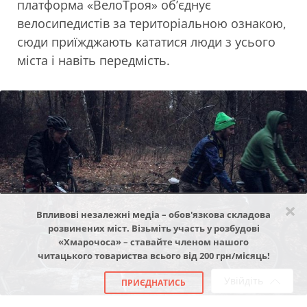
платформа «ВелоТроя» об’єднує
велосипедистів за територіальною ознакою,
сюди приїжджають кататися люди з усього
міста і навіть передмість.
×
Впливові незалежні медіа – обов'язкова складова
розвинених міст. Візьміть участь у розбудові
«Хмарочоса» – ставайте членом нашого
читацького товариства всього від 200 грн/місяць!
Увійдіть
ПРИЄДНАТИСЬ