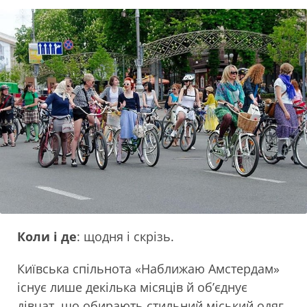
Коли і де
: щодня і скрізь.
Київська спільнота «Наближаю Амстердам»
існує лише декілька місяців й об’єднує
дівчат, що обирають стильний міський одяг