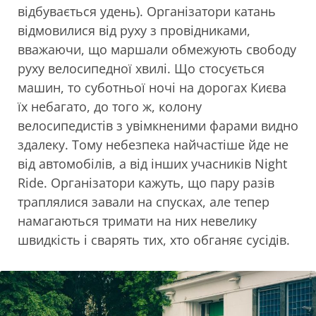
відбувається удень). Організатори катань
відмовилися від руху з провідниками,
вважаючи, що маршали обмежують свободу
руху велосипедної хвилі. Що стосується
машин, то суботньої ночі на дорогах Києва
їх небагато, до того ж, колону
велосипедистів з увімкненими фарами видно
здалеку. Тому небезпека найчастіше йде не
від автомобілів, а від інших учасників Night
Ride. Організатори кажуть, що пару разів
траплялися завали на спусках, але тепер
намагаються тримати на них невелику
швидкість і сварять тих, хто обганяє сусідів.