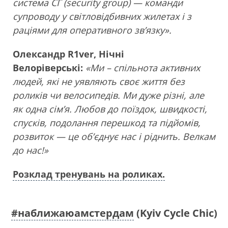
система СГ (security group) — команди
супроводу у світловідбивних жилетах і з
раціями для оперативного зв’язку».
Олександр R1ver, Нічні
Велоріверські:
«Ми – спільнота активних
людей, які не уявляють своє життя без
роликів чи велосипедів. Ми дуже різні, але
як одна сім’я. Любов до поїздок, швидкості,
спусків, подолання перешкод та підйомів,
розвиток — це об’єднує нас і ріднить. Велкам
до нас!»
Розклад тренувань на роликах.
#наближаюамстердам
(Kyiv Cycle Chic)