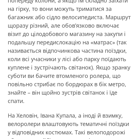
попереду колони, а якщо їм складно заїхати
на гірку, то вони можуть триматися за
багажник або сідло велосипедиста. Маршрут
щоразу різний, але обов’язково включає
візит до цілодобового магазину на закупи і
подальшу передислокацію на «матрас» (так
називається відпочинкова частина поїздки,
коли всі учасники у лісі або парку поїдають
куплене і зустрічають світанок). Якщо зранку
суботи ви бачите втомленого ролера, що
повільно стрибає по бордюрах в бік метро,
знайте – він щойно зустрів світанок і їде
спати.
На Хеловін, Івана Купала, а іноді й взимку,
велоролери влаштовують тематичні поїздки
у відповідних костюмах. Такі велоподорожі