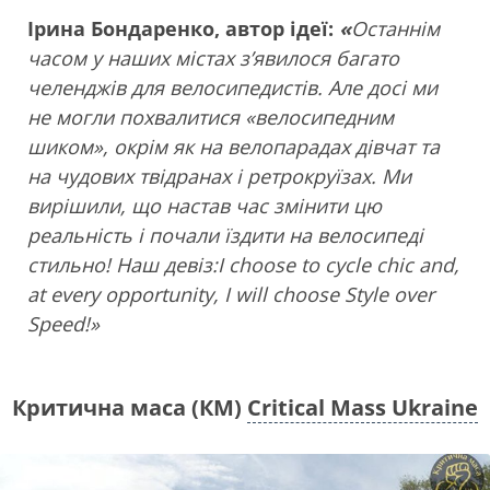
Ірина Бондаренко, автор ідеї:
«
Останнім
часом у наших містах з’явилося багато
челенджів для велосипедистів. Але досі ми
не могли похвалитися «велосипедним
шиком», окрім як на велопарадах дівчат та
на чудових твідранах і ретрокруїзах. Ми
вирішили, що настав час змінити цю
реальність і почали їздити на велосипеді
стильно! Наш девіз:I choose to cycle chic and,
at every opportunity, I will choose Style over
Speed!»
Критична маса (КМ)
Critical Mass Ukraine