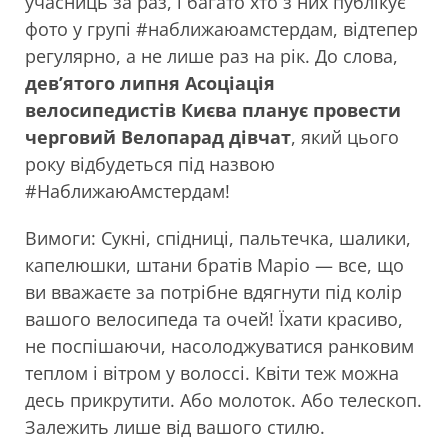
учасниць за раз, і багато хто з них публікує
фото у групі #наближаюамстердам, відтепер
регулярно, а не лише раз на рік. До слова,
дев’ятого липня Асоціація
велосипедистів Києва планує провести
черговий Велопарад дівчат
, який цього
року відбудеться під назвою
#НаближаюАмстердам!
Вимоги: Сукні, спідниці, пальтечка, шалики,
капелюшки, штани братів Маріо — все, що
ви вважаєте за потрібне вдягнути під колір
вашого велосипеда та очей! Їхати красиво,
не поспішаючи, насолоджуватися ранковим
теплом і вітром у волоссі. Квіти теж можна
десь прикрутити. Або молоток. Або телескоп.
Залежить лише від вашого стилю.