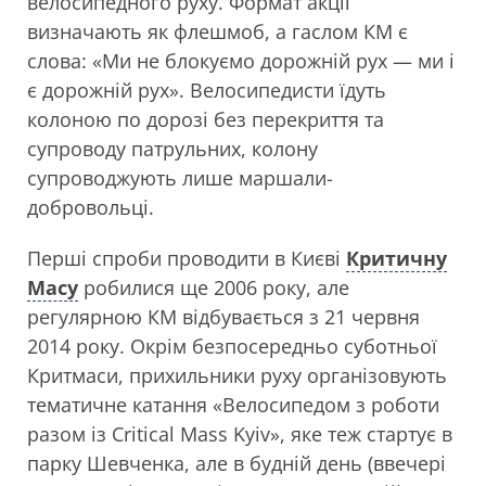
велосипедного руху. Формат акції
визначають як флешмоб, а гаслом КМ є
слова: «Ми не блокуємо дорожній рух — ми і
є дорожній рух». Велосипедисти їдуть
колоною по дорозі без перекриття та
супроводу патрульних, колону
супроводжують лише маршали-
добровольці.
Перші спроби проводити в Києві
Критичну
Масу
робилися ще 2006 року, але
регулярною КМ відбувається з 21 червня
2014 року. Окрім безпосередньо суботньої
Критмаси, прихильники руху організовують
тематичне катання «Велосипедом з роботи
разом із Critical Mass Kyiv», яке теж стартує в
парку Шевченка, але в будній день (ввечері