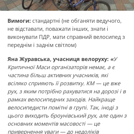
Вимоги:
стандартні (не обганяти ведучого,
не відставати, поважати інших, знати і
виконувати ПДР, мати справний велосипед з
переднім і заднім світлом)
Яна Журавська, учасниця велоруху:
«
У
Критичної Маси організаторів немає, а є
частина більш активних учасників, які
всіляко сприяють її розвитку. КМ — це вже
рух, з яким потрібно рахуватися на дорозі і в
рамках велосипедних заходів. Найкраще
велосипедисти помітні в групі. Так, іноді з
цього виходить броунівський рух, але один з
основних моментів масовості — це
привернення уваги — до недоліків