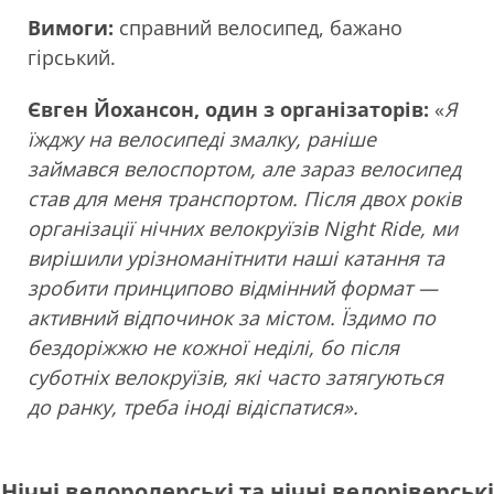
Вимоги:
справний велосипед, бажано
гірський.
Євген Йохансон, один з організаторів:
«
Я
їжджу на велосипеді змалку, раніше
займався велоспортом, але зараз велосипед
став для меня транспортом. Після двох років
організації нічних велокруїзів Night Ride, ми
вирішили урізноманітнити наші катання та
зробити принципово відмінний формат —
активний відпочинок за містом. Їздимо по
бездоріжжю не кожної неділі, бо після
суботніх велокруїзів, які часто затягуються
до ранку, треба іноді відіспатися».
Нічні
велоролерські
та нічні
велоріверські