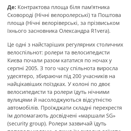
Де:
Контрактова площа біля пам’ятника
Сковороді (Нічні велоролерські) та Поштова
площа (Нічні велоріверські, за прізвиськом
їхнього засновника Олександра R1verа).
Це одні з найстаріших регулярних столичних
велоспільнот: ролери та велосипедисти
Києва почали разом кататися по ночах у
серпні 2005. З того часу спільнота виросла
удесятеро, збираючи під 200 учасників на
найцікавіших поїздках. У колоні по двоє
велосипедисти та ролери їдуть нічними
вулицями й насолоджуються відсутністю
автомобілів. Проїжджати складні перехрестя
їм допомагають досвідчені «маршали SG»
(security group). Ролери зазвичай їдуть