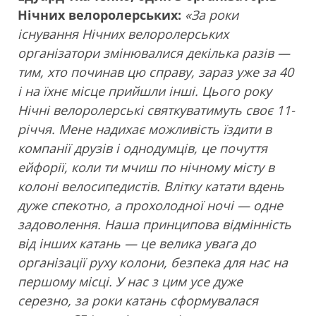
Нічних велоролерських:
«За роки
існування Нічних велоролерських
організатори змінювалися декілька разів —
тим, хто починав цю справу, зараз уже за 40
і на їхнє місце прийшли інші. Цього року
Нічні велоролерські святкуватимуть своє 11-
річчя.
Мене надихає можливість їздити в
компанії друзів і однодумців, це почуття
ейфорії, коли ти мчиш по нічному місту в
колоні велосипедистів. Влітку катати вдень
дуже спекотно, а прохолодної ночі — одне
задоволення.
Наша принципова відмінність
від інших катань — це велика увага до
організації руху колони, безпека для нас на
першому місці. У нас з цим усе дуже
серезно, за роки катань сформувалася