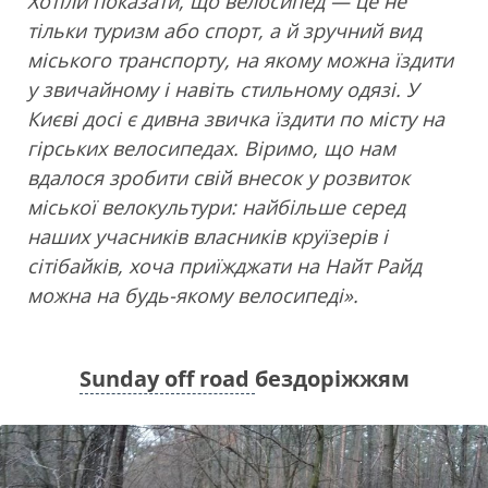
Хотіли показати, що велосипед — це не
тільки туризм або спорт, а й зручний вид
міського транспорту, на якому можна їздити
у звичайному і навіть стильному одязі. У
Києві досі є дивна звичка їздити по місту на
гірських велосипедах. Віримо, що нам
вдалося зробити свій внесок у розвиток
міської велокультури: найбільше серед
наших учасників власників круїзерів і
сітібайків, хоча приїжджати на Найт Райд
можна на будь-якому велосипеді».
Sunday off road
бездоріжжям