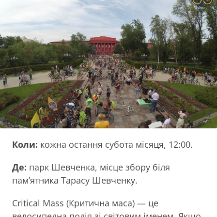
Коли:
кожна остання субота місяця, 12:00.
Де:
парк Шевченка, місце збору біля
пам’ятника Тарасу Шевченку.
Critical Mass (Критична маса) — це
велосипедна подія зі світовим іменем. Якщо