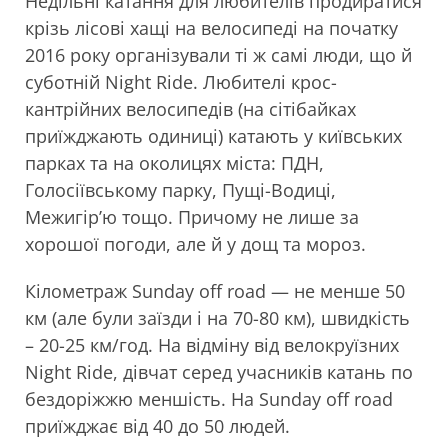
Недільні катання для любителів продиратися
крізь лісові хащі на велосипеді на початку
2016 року організували ті ж самі люди, що й
суботній Night Ride. Любителі крос-
кантрійних велосипедів (на сітібайках
приїжджають одиниці) катають у київських
парках та на околицях міста: ПДН,
Голосіївському парку, Пущі-Водиці,
Межигір’ю тощо. Причому не лише за
хорошої погоди, але й у дощ та мороз.
Кілометраж Sunday off road — не менше 50
км (але були заїзди і на 70-80 км), швидкість
– 20-25 км/год. На відміну від велокруїзних
Night Ride, дівчат серед учасників катань по
бездоріжжю меншість. На Sunday off road
приїжджає від 40 до 50 людей.