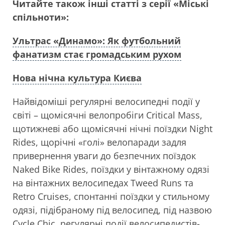
Читайте також інші статті з серії «Міські
спільноти»:
Ультрас «Динамо»: Як футбольний
фанатизм стає громадським рухом
Нова нічна культура Києва
Найвідоміші регулярні велосипедні події у
світі – щомісячні велопробіги Critical Mass,
щотижневі або щомісячні нічні поїздки Night
Rides, щорічні «голі» велопаради задля
привернення уваги до безпечних поїздок
Naked Bike Rides, поїздки у вінтажному одязі
на вінтажних велосипедах Tweed Runs та
Retro Cruises, спонтанні поїздки у стильному
одязі, підібраному під велосипед, під назвою
Cycle Chic, регулярні події велосипедистів-