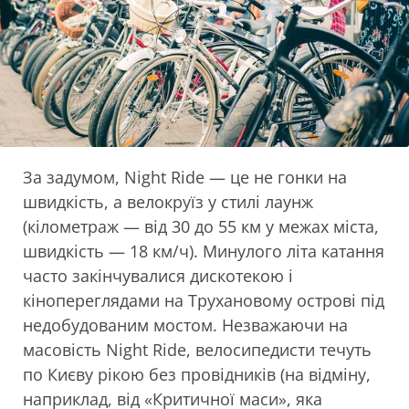
За задумом, Night Ride — це не гонки на
швидкість, а велокруїз у стилі лаунж
(кілометраж — від 30 до 55 км у межах міста,
швидкість — 18 км/ч). Минулого літа катання
часто закінчувалися дискотекою і
кінопереглядами на Трухановому острові під
недобудованим мостом. Незважаючи на
масовість Night Ride, велосипедисти течуть
по Києву рікою без провідників (на відміну,
наприклад, від «Критичної маси», яка