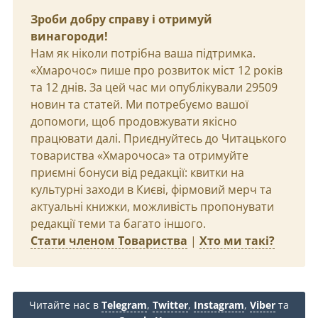
Зроби добру справу і отримуй
винагороди!
Нам як ніколи потрібна ваша підтримка.
«Хмарочос» пише про розвиток міст 12 років
та 12 днів. За цей час ми опублікували 29509
новин та статей. Ми потребуємо вашої
допомоги, щоб продовжувати якісно
працювати далі. Приєднуйтесь до Читацького
товариства «Хмарочоса» та отримуйте
приємні бонуси від редакції: квитки на
культурні заходи в Києві, фірмовий мерч та
актуальні книжки, можливість пропонувати
редакції теми та багато іншого.
Стати членом Товариства
|
Хто ми такі?
Читайте нас в
Telegram
,
Twitter
,
Instagram
,
Viber
та