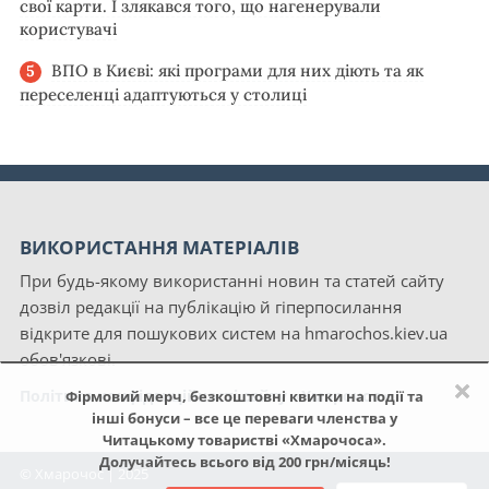
свої карти. І злякався того, що нагенерували
користувачі
ВПО в Києві: які програми для них діють та як
переселенці адаптуються у столиці
ВИКОРИСТАННЯ МАТЕРІАЛІВ
При будь-якому використанні новин та статей сайту
дозвіл редакції на публікацію й гіперпосилання
відкрите для пошукових систем на hmarochos.kiev.ua
обов'язкові.
×
Політика конфіденційності сайту «Хмарочос»
Фірмовий мерч, безкоштовні квитки на події та
інші бонуси – все це переваги членства у
Читацькому товаристві «Хмарочоса».
Долучайтесь всього від 200 грн/місяць!
© Хмарочос | 2025