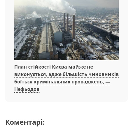
План стійкості Києва майже не
виконується, адже більшість чиновників
боїться кримінальних проваджень, —
Нефьодов
Коментарі: