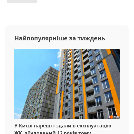
Найпопулярніше за тиждень
У Києві нарешті здали в експлуатацію
ЖК, збудований 12 років тому