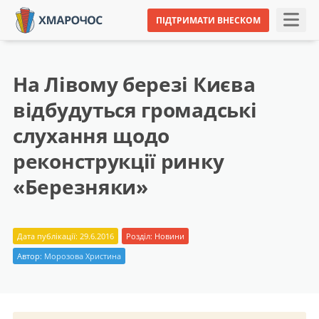
ПІДТРИМАТИ ВНЕСКОМ
На Лівому березі Києва
відбудуться громадські
слухання щодо
реконструкції ринку
«Березняки»
Дата публікації: 29.6.2016
Розділ:
Новини
Автор:
Морозова Христина