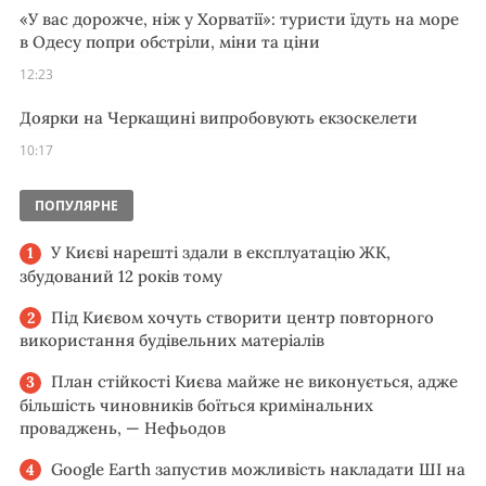
«У вас дорожче, ніж у Хорватії»: туристи їдуть на море
в Одесу попри обстріли, міни та ціни
12:23
Доярки на Черкащині випробовують екзоскелети
10:17
ПОПУЛЯРНЕ
У Києві нарешті здали в експлуатацію ЖК,
збудований 12 років тому
Під Києвом хочуть створити центр повторного
використання будівельних матеріалів
План стійкості Києва майже не виконується, адже
більшість чиновників боїться кримінальних
проваджень, — Нефьодов
Google Earth запустив можливість накладати ШІ на