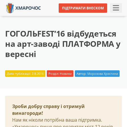
ПІДТРИМАТИ ВНЕСКОМ
ГОГОЛЬFEST’16 відбудеться
на арт-заводі ПЛАТФОРМА у
вересні
Дата публікації: 2.8.2016
Розділ:
Новини
Автор:
Морозова Христина
Зроби добру справу і отримуй
винагороди!
Нам як ніколи потрібна ваша підтримка.
«Хмарочос» пише про розвиток міст 12 років