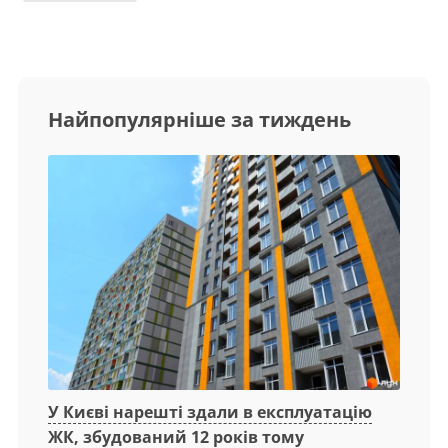
Найпопулярніше за тиждень
У Києві нарешті здали в експлуатацію
ЖК, збудований 12 років тому