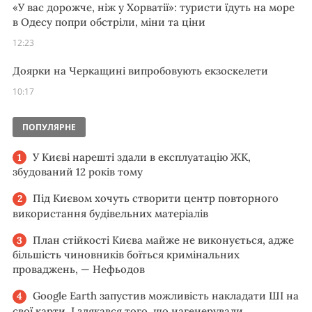
«У вас дорожче, ніж у Хорватії»: туристи їдуть на море
в Одесу попри обстріли, міни та ціни
12:23
Доярки на Черкащині випробовують екзоскелети
10:17
ПОПУЛЯРНЕ
У Києві нарешті здали в експлуатацію ЖК,
збудований 12 років тому
Під Києвом хочуть створити центр повторного
використання будівельних матеріалів
План стійкості Києва майже не виконується, адже
більшість чиновників боїться кримінальних
проваджень, — Нефьодов
Google Earth запустив можливість накладати ШІ на
свої карти. І злякався того, що нагенерували