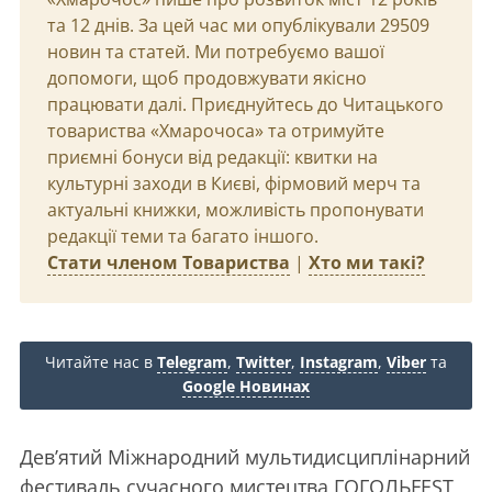
та 12 днів. За цей час ми опублікували 29509
новин та статей. Ми потребуємо вашої
допомоги, щоб продовжувати якісно
працювати далі. Приєднуйтесь до Читацького
товариства «Хмарочоса» та отримуйте
приємні бонуси від редакції: квитки на
культурні заходи в Києві, фірмовий мерч та
актуальні книжки, можливість пропонувати
редакції теми та багато іншого.
Стати членом Товариства
|
Хто ми такі?
Читайте нас в
Telegram
,
Twitter
,
Instagram
,
Viber
та
Google Новинах
Дев’ятий Міжнародний мультидисциплінарний
фестиваль сучасного мистецтва ГОГОЛЬFEST