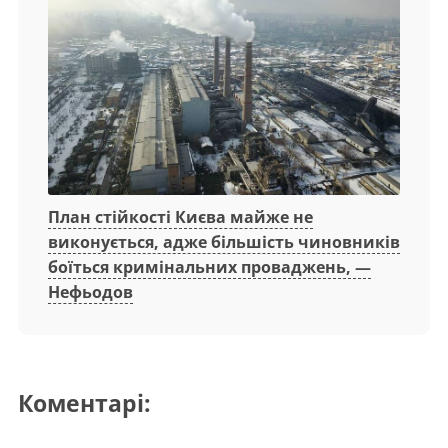
План стійкості Києва майже не
виконується, адже більшість чиновників
боїться кримінальних проваджень, —
Нефьодов
Коментарі: