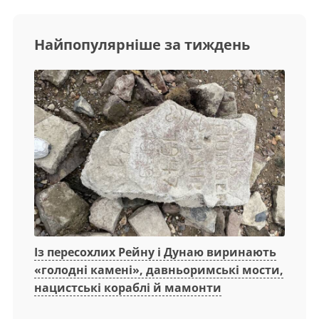
Найпопулярніше за тиждень
Із пересохлих Рейну і Дунаю виринають
«голодні камені», давньоримські мости,
нацистські кораблі й мамонти