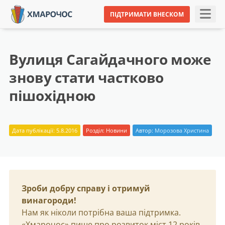
ПІДТРИМАТИ ВНЕСКОМ
Вулиця Сагайдачного може
знову стати частково
пішохідною
Дата публікації: 5.8.2016
Розділ:
Новини
Автор:
Морозова Христина
Зроби добру справу і отримуй
винагороди!
Нам як ніколи потрібна ваша підтримка.
«Хмарочос» пише про розвиток міст 12 років