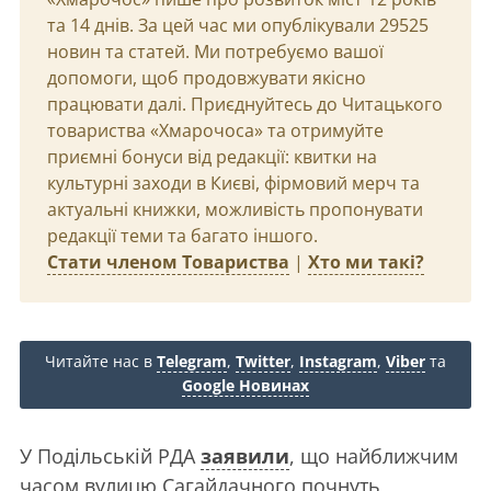
та 14 днів. За цей час ми опублікували 29525
новин та статей. Ми потребуємо вашої
допомоги, щоб продовжувати якісно
працювати далі. Приєднуйтесь до Читацького
товариства «Хмарочоса» та отримуйте
приємні бонуси від редакції: квитки на
культурні заходи в Києві, фірмовий мерч та
актуальні книжки, можливість пропонувати
редакції теми та багато іншого.
Стати членом Товариства
|
Хто ми такі?
Читайте нас в
Telegram
,
Twitter
,
Instagram
,
Viber
та
Google Новинах
У Подільській РДА
заявили
, що найближчим
часом вулицю Сагайдачного почнуть