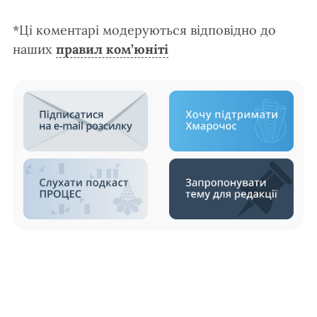
*Ці коментарі модеруються відповідно до
наших
правил ком’юніті