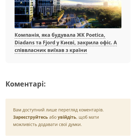
Компанія, яка будувала ЖК Poetica,
Diadans та Fjord у Києві, закрила офіс. А
співвласник виїхав з країни
Коментарі:
Вам доступний лише перегляд коментарів.
Зареєструйтесь
або
увійдіть
, щоб мати
можливість додавати свої думки.