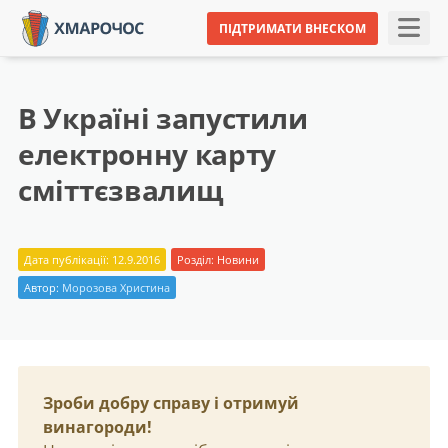
ПІДТРИМАТИ ВНЕСКОМ
В Україні запустили
електронну карту
сміттєзвалищ
Дата публікації: 12.9.2016
Розділ:
Новини
Автор:
Морозова Христина
Зроби добру справу і отримуй
винагороди!