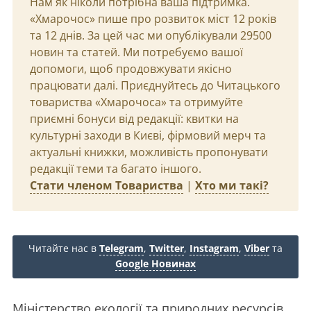
Нам як ніколи потрібна ваша підтримка.
«Хмарочос» пише про розвиток міст 12 років
та 12 днів. За цей час ми опублікували 29500
новин та статей. Ми потребуємо вашої
допомоги, щоб продовжувати якісно
працювати далі. Приєднуйтесь до Читацького
товариства «Хмарочоса» та отримуйте
приємні бонуси від редакції: квитки на
культурні заходи в Києві, фірмовий мерч та
актуальні книжки, можливість пропонувати
редакції теми та багато іншого.
Стати членом Товариства
|
Хто ми такі?
Читайте нас в
Telegram
,
Twitter
,
Instagram
,
Viber
та
Google Новинах
Міністерство екології та природних ресурсів