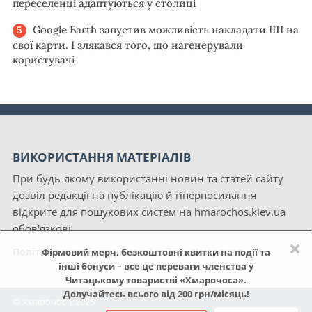
переселенці адаптуються у столиці
Google Earth запустив можливість накладати ШІ на
свої карти. І злякався того, що нагенерували
користувачі
ВИКОРИСТАННЯ МАТЕРІАЛІВ
При будь-якому використанні новин та статей сайту
дозвіл редакції на публікацію й гіперпосилання
відкрите для пошукових систем на hmarochos.kiev.ua
обов'язкові.
×
Політика конфіденційності сайту «Хмарочос»
Фірмовий мерч, безкоштовні квитки на події та
інші бонуси – все це переваги членства у
Читацькому товаристві «Хмарочоса».
Долучайтесь всього від 200 грн/місяць!
© Хмарочос | 2025