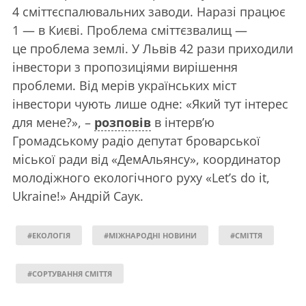
4
сміттєспалювальних заводи. Наразі працює
1
— в Києві. Проблема сміттєзвалищ —
це проблема землі. У Львів
42
рази приходили
інвестори з пропозиціями вирішення
проблеми. Від мерів українських міст
інвестори чують лише одне: «Який тут інтерес
для мене?», –
розповів
в інтерв’ю
Громадському радіо депутат броварської
міської ради від «ДемАльянсу», координатор
молодіжного екологічного руху «Let’s do it,
Ukraine!» Андрій Саук.
#ЕКОЛОГІЯ
#МІЖНАРОДНІ НОВИНИ
#СМІТТЯ
#СОРТУВАННЯ СМІТТЯ