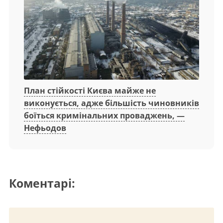
План стійкості Києва майже не
виконується, адже більшість чиновників
боїться кримінальних проваджень, —
Нефьодов
Коментарі: