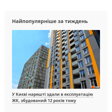
Найпопулярніше за тиждень
У Києві нарешті здали в експлуатацію
ЖК, збудований 12 років тому