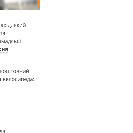
ахід, який
ста
омадські
жня
езкоштовний
я велосипеда:
ля