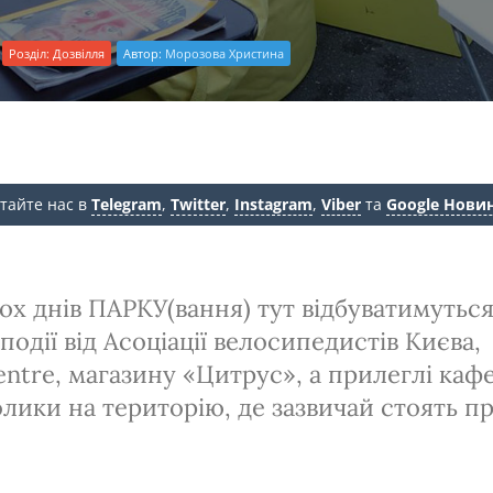
Розділ:
Дозвілля
Автор:
Морозова Христина
тайте нас в
Telegram
,
Twitter
,
Instagram
,
Viber
та
Google Нови
х днів ПАРКУ(вання) тут відбуватимуться 
події від Асоціації велосипедистів Києва,
ntre, магазину «Цитрус», а прилеглі каф
олики на територію, де зазвичай стоять п