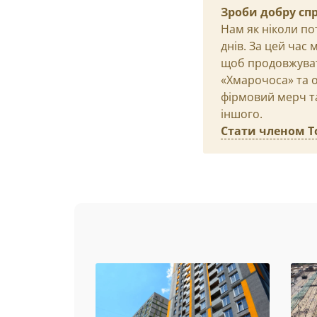
Зроби добру сп
Нам як ніколи по
днів. За цей час
щоб продовжуват
«Хмарочоса» та о
фірмовий мерч та
іншого.
Стати членом Т