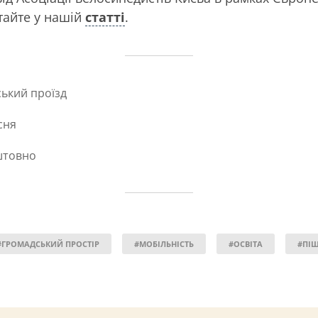
тайте у нашій
статті
.
ький проїзд
сня
штовно
#ГРОМАДСЬКИЙ ПРОСТІР
#МОБІЛЬНІСТЬ
#ОСВІТА
#ПІ