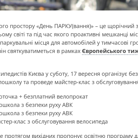
ого простору «День ПАРКУ(вання)» – це щорічний з
ому світі та під час якого проактивні мешканці мі
аркувальні місця для автомобілей у тимчасові гр
 він святкуватиметься в рамках
Європейського ти
сипедистів Києва у суботу, 17 вересня організує б
лошколу та проведе майстер-клас з обслуговуванн
лоточка + безплатний велопрокат
лошкола з безпеки руху АВК
лошкола з безпеки руху АВК
йстер-клас з обслуговування велосипеда
re протягом вихідних пропонує освітню програму д