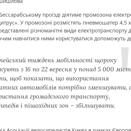
 Шишлова
 Бессарабському проїзді діятиме промозона елект
итрус». У промозоні розмістять пневмошатер 4,5 х 
редставлені різноманітні види електротранспорту 
очим навчитися ними користуватися допоможуть дв
пейський тиждень мобільності щороку
кують з 16 по 22 вересня у понад 5 000 міст
пи, щоб показати, що використання
атних автомобілів потрібно зменшувати, 
ристання громадського транспорту,
сипедів і пішохідних зон – збільшувати.
 від Асоціації велосипедистів Києва в рамках Євро