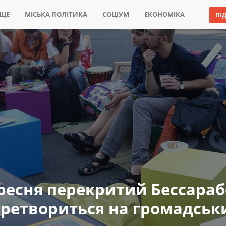
ИЩЕ
МІСЬКА ПОЛІТИКА
СОЦІУМ
ЕКОНОМІКА
ПІ
вересня перекритий Бессара
еретвориться на громадськ