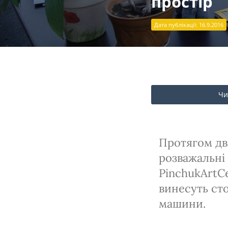
простір
Дата публікації: 16.9.2016
Чи
Протягом дво
розважальні 
PinchukArtCe
винесуть ст
машини.