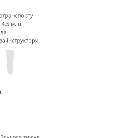
ротранспорту
4,5 м, в
для
а інструктори.
а
пейського тижня