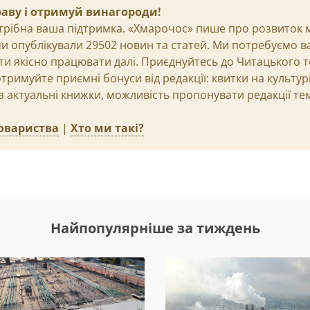
раву і отримуй винагороди!
трібна ваша підтримка. «Хмарочос» пише про розвиток мі
 ми опублікували 29502 новин та статей. Ми потребуємо 
и якісно працювати далі. Приєднуйтесь до Читацького 
тримуйте приємні бонуси від редакції: квитки на культурн
 актуальні книжки, можливість пропонувати редакції те
овариства
|
Хто ми такі?
Найпопулярніше за тиждень