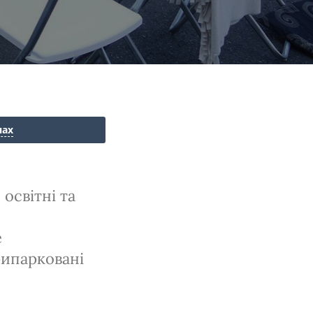
нах
освітні та
е
рипарковані