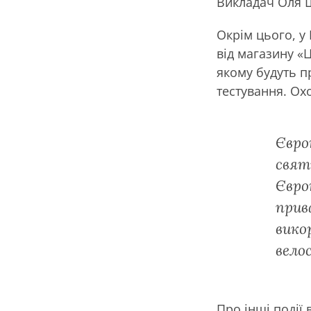
Викладач Оля
Окрім цього, у
від магазину «Ц
якому будуть п
тестування. Ох
Євро
свят
Євро
прив
вико
вело
Про інші події