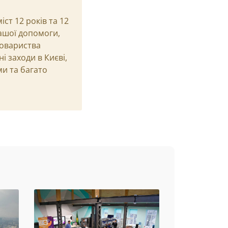
ст 12 років та 12
вашої допомоги,
товариства
і заходи в Києві,
ми та багато