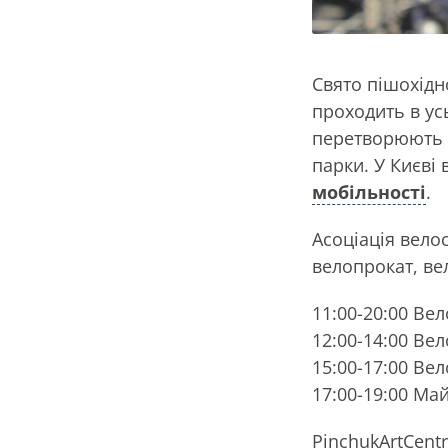
Cвято пішохідн
проходить в усь
перетворюють п
парки. У Києві
мобільності
.
Асоціація вело
велопрокат, ве
11:00-20:00 Ве
12:00-14:00 Ве
15:00-17:00 Ве
17:00-19:00 Ма
PinchukArtCent