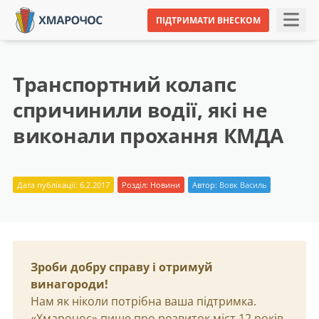
ПІДТРИМАТИ ВНЕСКОМ
Транспортний колапс
спричинили водії, які не
виконали прохання КМДА
Дата публікації: 6.2.2017
Розділ:
Новини
Автор:
Вовк Василь
Зроби добру справу і отримуй
винагороди!
Нам як ніколи потрібна ваша підтримка.
«Хмарочос» пише про розвиток міст 12 років