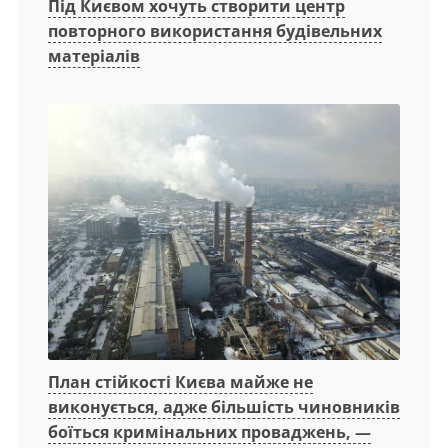
Під Києвом хочуть створити центр
повторного використання будівельних
матеріалів
План стійкості Києва майже не
виконується, адже більшість чиновників
боїться кримінальних проваджень, —