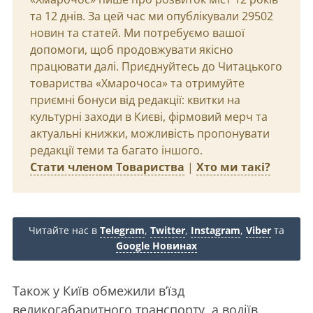
та 12 днів. За цей час ми опублікували 29502
новин та статей. Ми потребуємо вашої
допомоги, щоб продовжувати якісно
працювати далі. Приєднуйтесь до Читацького
товариства «Хмарочоса» та отримуйте
приємні бонуси від редакції: квитки на
культурні заходи в Києві, фірмовий мерч та
актуальні книжки, можливість пропонувати
редакції теми та багато іншого.
Стати членом Товариства
|
Хто ми такі?
Читайте нас в
Telegram
,
Twitter
,
Instagram
,
Viber
та
Google Новинах
Також у Київ обмежили в’їзд
великогабаритного транспорту, а водіїв