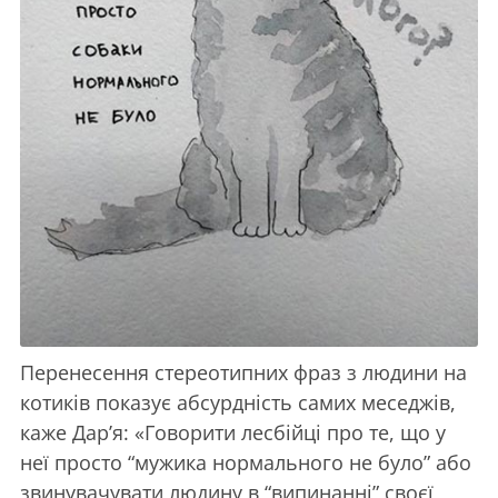
Перенесення стереотипних фраз з людини на
котиків показує абсурдність самих меседжів,
каже Дар’я: «Говорити лесбійці про те, що у
неї просто “мужика нормального не було” або
звинувачувати людину в “випинанні” своєї