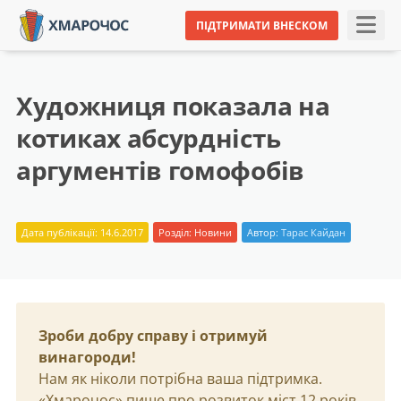
ПІДТРИМАТИ ВНЕСКОМ
Художниця показала на
котиках абсурдність
аргументів гомофобів
Дата публікації: 14.6.2017
Розділ:
Новини
Автор:
Тарас Кайдан
Зроби добру справу і отримуй
винагороди!
Нам як ніколи потрібна ваша підтримка.
«Хмарочос» пише про розвиток міст 12 років