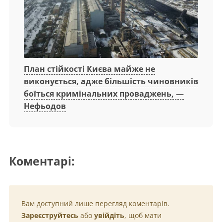
План стійкості Києва майже не
виконується, адже більшість чиновників
боїться кримінальних проваджень, —
Нефьодов
Коментарі:
Вам доступний лише перегляд коментарів.
Зареєструйтесь
або
увійдіть
, щоб мати