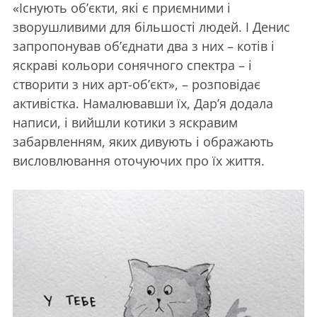
«Існують об’єкти, які є приємними і
зворушливими для більшості людей. І Денис
запропонував об’єднати два з них – котів і
яскраві кольори сонячного спектра – і
створити з них арт-об’єкт», – розповідає
активістка. Намалювавши їх, Дар’я додала
написи, і вийшли котики з яскравим
забарвленням, яких дивують і ображають
висловлювання оточуючих про їх життя.