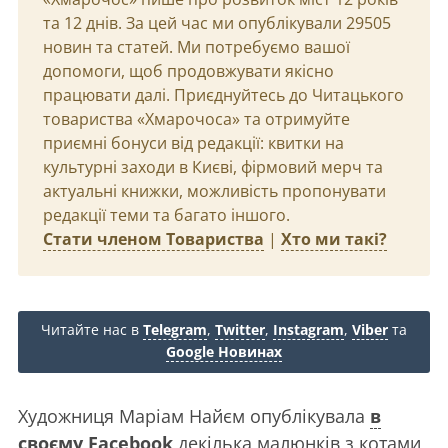
та 12 днів. За цей час ми опублікували 29505
новин та статей. Ми потребуємо вашої
допомоги, щоб продовжувати якісно
працювати далі. Приєднуйтесь до Читацького
товариства «Хмарочоса» та отримуйте
приємні бонуси від редакції: квитки на
культурні заходи в Києві, фірмовий мерч та
актуальні книжки, можливість пропонувати
редакції теми та багато іншого.
Стати членом Товариства
|
Хто ми такі?
Читайте нас в
Telegram
,
Twitter
,
Instagram
,
Viber
та
Google Новинах
Художниця Маріам Найєм опублікувала
в
своєму Facebook
декілька малюнків з котами,