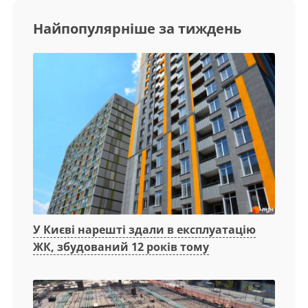
Найпопулярніше за тиждень
У Києві нарешті здали в експлуатацію
ЖК, збудований 12 років тому