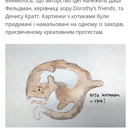
Виявилось, що авторство ідеї належить Даші
Фельдман, керівниці хору Dorothy’s friends, та
Денису Кратт. Картинки з котиками були
придумані і намальовані на одному із заходів,
присвяченому креативним протестам.