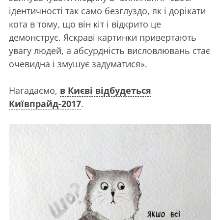
ідентичності так само безглуздо, як і дорікати
кота в тому, що він кіт і відкрито це
демонструє. Яскраві картинки привертають
увагу людей, а абсурдність висловлювань стає
очевидна і змушує задуматися».
Нагадаємо,
в Києві відбудеться
Київпрайд-2017
.