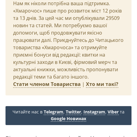
Нам як ніколи потрібна ваша підтримка.
«Хмарочос» пише про розвиток міст 12 років
та 13 днів. За цей час ми опублікували 29509
новин та статей. Ми потребуємо вашої
допомоги, щоб продовжувати якісно
працювати далі. Приєднуйтесь до Читацького
товариства «Хмарочоса» та отримуйте
приємні бонуси від редакції: квитки на
культурні заходи в Києві, фірмовий мерч та
актуальні книжки, можливість пропонувати
редакції теми та багато іншого.
Стати членом Товариства
|
Хто ми такі?
Читайте нас в
Telegram
,
Twitter
,
Instagram
,
Viber
та
Google Новинах