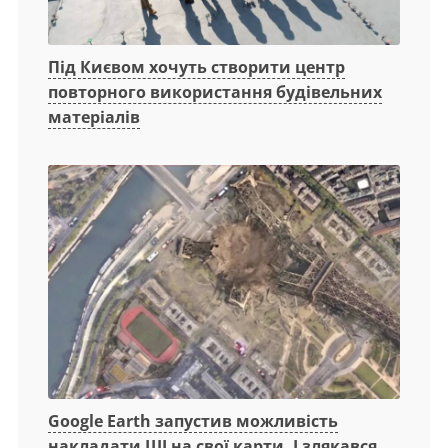
Під Києвом хочуть створити центр
повторного використання будівельних
матеріалів
Google Earth запустив можливість
накладати ШІ на свої карти. І злякався