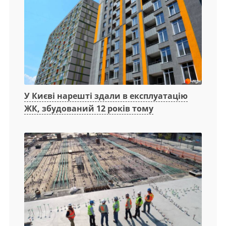
У Києві нарешті здали в експлуатацію
ЖК, збудований 12 років тому