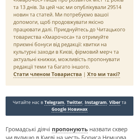
та 13 днів. За цей час ми опублікували 29514
новин та статей. Ми потребуємо вашої
допомоги, щоб продовжувати якісно
працювати далі. Приєднуйтесь до Читацького
товариства «Хмарочоса» та отримуйте
приємні бонуси від редакції: квитки на
культурні заходи в Києві, фірмовий мерч та
актуальні книжки, можливість пропонувати
редакції теми та багато іншого.
Стати членом Товариства
|
Хто ми такі?
Читайте нас в
Telegram
,
Twitter
,
Instagram
,
Viber
та
Google Новинах
Громадські діячі
пропонують
назвати сквер
чи вулицю в Києві на честь Бориса Нємцова.