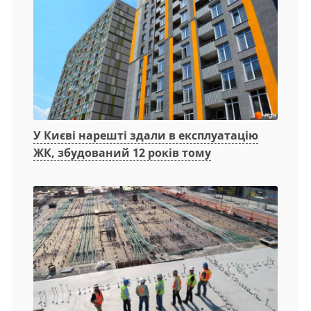
У Києві нарешті здали в експлуатацію
ЖК, збудований 12 років тому