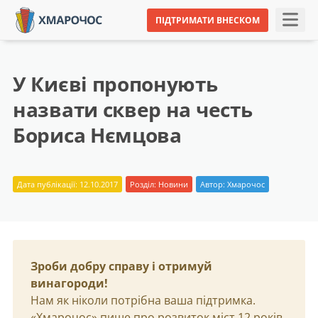
ПІДТРИМАТИ ВНЕСКОМ
У Києві пропонують
назвати сквер на честь
Бориса Нємцова
Дата публікації: 12.10.2017
Розділ:
Новини
Автор:
Хмарочос
Зроби добру справу і отримуй
винагороди!
Нам як ніколи потрібна ваша підтримка.
«Хмарочос» пише про розвиток міст 12 років