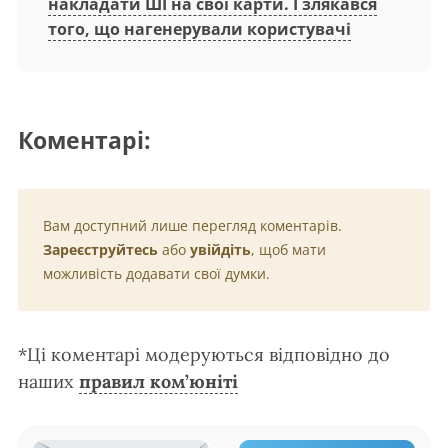
накладати ШІ на свої карти. І злякався
того, що нагенерували користувачі
Коментарі:
Вам доступний лише перегляд коментарів.
Зареєструйтесь
або
увійдіть
, щоб мати
можливість додавати свої думки.
*Ці коментарі модеруються відповідно до
наших
правил ком’юніті