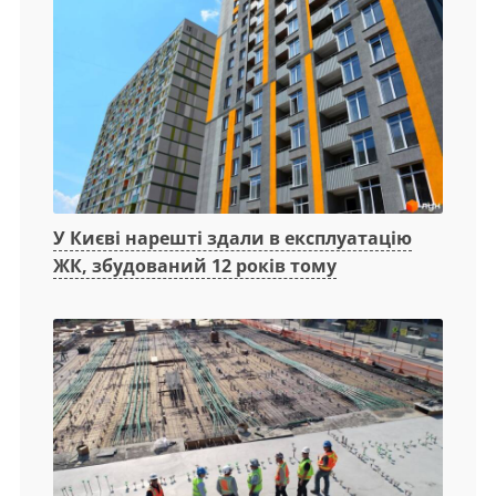
У Києві нарешті здали в експлуатацію
ЖК, збудований 12 років тому