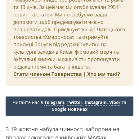
та 13 днів. За цей час ми опублікували 29511
новин та статей. Ми потребуємо вашої
допомоги, щоб продовжувати якісно
працювати далі. Приєднуйтесь до Читацького
товариства «Хмарочоса» та отримуйте
приємні бонуси від редакції: квитки на
культурні заходи в Києві, фірмовий мерч та
актуальні книжки, можливість пропонувати
редакції теми та багато іншого.
Стати членом Товариства
|
Хто ми такі?
Читайте нас в
Telegram
,
Twitter
,
Instagram
,
Viber
та
Google Новинах
З 19 жовтня набула чинності заборона на
продаж алкоголю в київських МАФах.