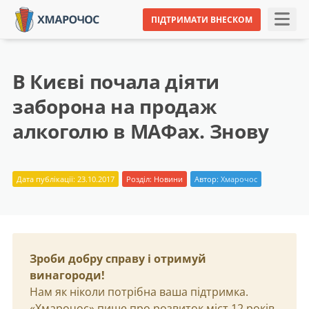
ПІДТРИМАТИ ВНЕСКОМ
В Києві почала діяти
заборона на продаж
алкоголю в МАФах. Знову
Дата публікації: 23.10.2017
Розділ:
Новини
Автор:
Хмарочос
Зроби добру справу і отримуй
винагороди!
Нам як ніколи потрібна ваша підтримка.
«Хмарочос» пише про розвиток міст 12 років