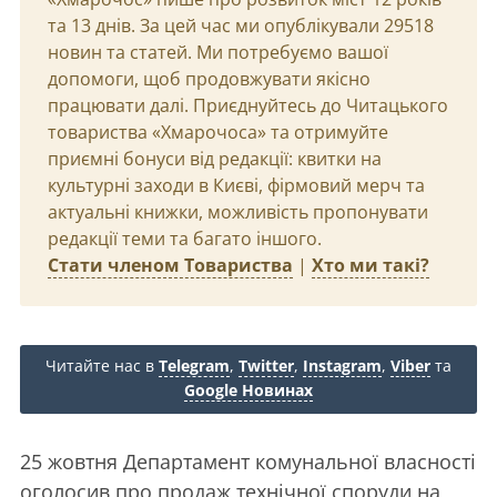
та 13 днів. За цей час ми опублікували 29518
новин та статей. Ми потребуємо вашої
допомоги, щоб продовжувати якісно
працювати далі. Приєднуйтесь до Читацького
товариства «Хмарочоса» та отримуйте
приємні бонуси від редакції: квитки на
культурні заходи в Києві, фірмовий мерч та
актуальні книжки, можливість пропонувати
редакції теми та багато іншого.
Стати членом Товариства
|
Хто ми такі?
Читайте нас в
Telegram
,
Twitter
,
Instagram
,
Viber
та
Google Новинах
25 жовтня Департамент комунальної власності
оголосив про продаж технічної споруди на