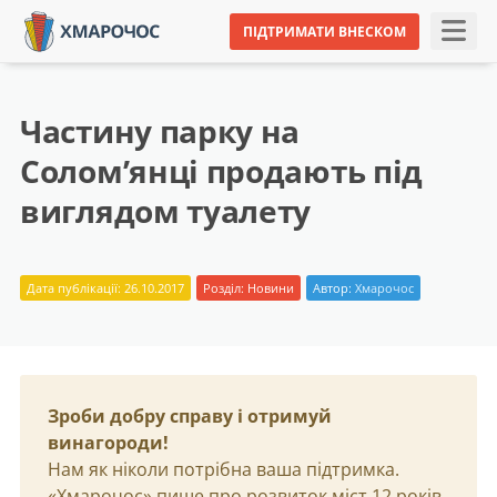
ПІДТРИМАТИ ВНЕСКОМ
Частину парку на
Солом’янці продають під
виглядом туалету
Дата публікації: 26.10.2017
Розділ:
Новини
Автор:
Хмарочос
Зроби добру справу і отримуй
винагороди!
Нам як ніколи потрібна ваша підтримка.
«Хмарочос» пише про розвиток міст 12 років