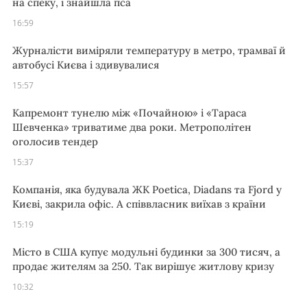
на спеку, і знайшла пса
16:59
Журналісти виміряли температуру в метро, трамваї й
автобусі Києва і здивувалися
15:57
Капремонт тунелю між «Почайною» і «Тараса
Шевченка» триватиме два роки. Метрополітен
оголосив тендер
15:37
Компанія, яка будувала ЖК Poetica, Diadans та Fjord у
Києві, закрила офіс. А співвласник виїхав з країни
15:19
Місто в США купує модульні будинки за 300 тисяч, а
продає жителям за 250. Так вирішує житлову кризу
10:32