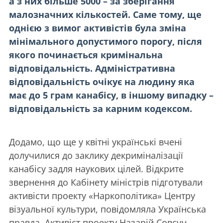
а з них більше 5000 – за зберігання
малозначних кількостей. Саме тому, ще
однією з вимог активістів була зміна
мінімального допустимого порогу, після
якого починається кримінальна
відповідальність. Адміністративна
відповідальність очікує на людину яка
має до 5 грам канабісу, в іншому випадку –
відповідальність за карним кодексом.
Додамо, що ще у квітні українські вчені
долучилися до заклику декриміналізації
канабісу задля наукових цілей. Відкрите
звернення до Кабінету міністрів підготували
активісти проекту
«Наркополітика»
Центру
візуальної культури, повідомляла Українська
правда. Активіст проекту Назарій Совсун