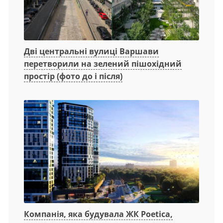
Дві центральні вулиці Варшави
перетворили на зелений пішохідний
простір (фото до і після)
Компанія, яка будувала ЖК Poetica,