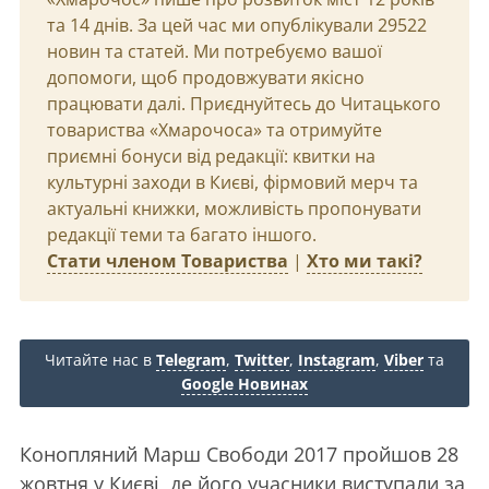
та 14 днів. За цей час ми опублікували 29522
новин та статей. Ми потребуємо вашої
допомоги, щоб продовжувати якісно
працювати далі. Приєднуйтесь до Читацького
товариства «Хмарочоса» та отримуйте
приємні бонуси від редакції: квитки на
культурні заходи в Києві, фірмовий мерч та
актуальні книжки, можливість пропонувати
редакції теми та багато іншого.
Стати членом Товариства
|
Хто ми такі?
Читайте нас в
Telegram
,
Twitter
,
Instagram
,
Viber
та
Google Новинах
Конопляний Марш Свободи 2017 пройшов 28
жовтня у Києві, де його учасники виступали за