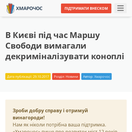
ПІДТРИМАТИ ВНЕСКОМ
В Києві під час Маршу
Свободи вимагали
декриміналізувати коноплі
Дата публікації: 29.10.2017
Розділ:
Новини
Автор:
Хмарочос
Зроби добру справу і отримуй
винагороди!
Нам як ніколи потрібна ваша підтримка.
«Хмарочос» пише про розвиток міст 12 років