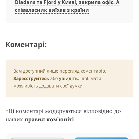
Diadans та Fjord у Києві, закрила офіс. А
співвласник виїхав з країни
Коментарі:
Вам доступний лише перегляд коментарів.
Зареєструйтесь
або
увійдіть
, щоб мати
можливість додавати свої думки.
*Ці коментарі модеруються відповідно до
наших
правил ком’юніті