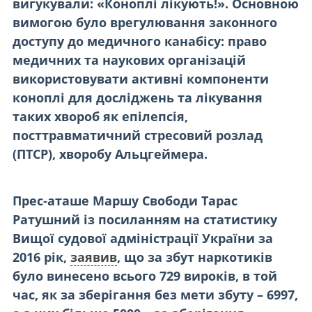
вигукували: «Коноплі лікують!». Основною
вимогою було врегулювання законного
доступу до медичного канабісу: право
ме
дичних та наукових організацій
використовувати активні компоненти
коноплі для досліджень та лікування
таких хвороб як епілепсія,
посттравматичний стресовий розлад
(ПТСР), хворобу Альцгеймера.
Прес-аташе Маршу Свободи Тарас
Ратушний із посиланням на статистику
Вищої судової адміністрації України за
2016 рік,
заявив
, що за збут наркотиків
було винесено всього 729 вироків, в той
час, як за зберігання без мети збуту – 6997,