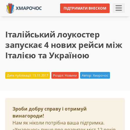
ПІДТРИМАТИ ВНЕСКОМ
Італійський лоукостер
запускає 4 нових рейси між
Італією та Україною
Дата публікації: 15.11.2017
Розділ:
Новини
Автор:
Хмарочос
Зроби добру справу і отримуй
винагороди!
Нам як ніколи потрібна ваша підтримка.
«Хмарочос» пише про розвиток міст 12 років