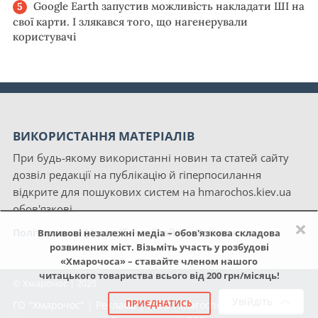
Google Earth запустив можливість накладати ШІ на
свої карти. І злякався того, що нагенерували
користувачі
ВИКОРИСТАННЯ МАТЕРІАЛІВ
При будь-якому використанні новин та статей сайту
дозвіл редакції на публікацію й гіперпосилання
відкрите для пошукових систем на hmarochos.kiev.ua
обов'язкові.
×
Політика конфіденційності сайту «Хмарочос»
Впливові незалежні медіа – обов'язкова складова
розвинених міст. Візьміть участь у розбудові
«Хмарочоса» – ставайте членом нашого
читацького товариства всього від 200 грн/місяць!
© Хмарочос | 2025
Увійдіть
ПРИЄДНАТИСЬ
ГО "Хмарочос"
|
Реклама
|
NGO Hmarochos
|
Про нас
|