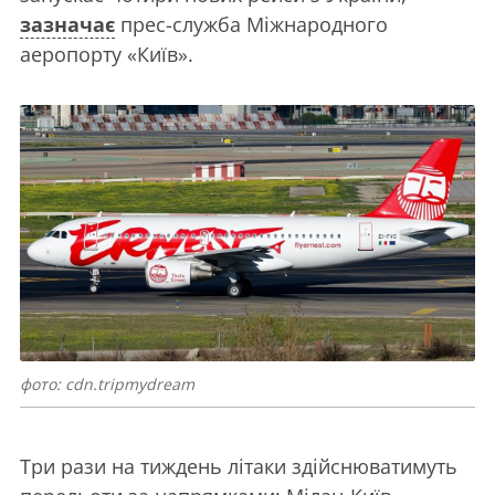
зазначає
прес-служба Міжнародного
аеропорту «Київ».
фото: cdn.tripmydream
Три рази на тиждень літаки здійснюватимуть