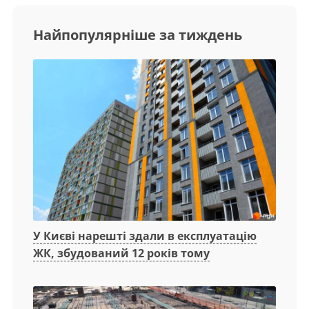
Найпопулярніше за тиждень
У Києві нарешті здали в експлуатацію
ЖК, збудований 12 років тому