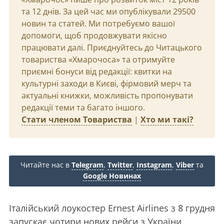
та 12 днів. За цей час ми опублікували 29500
новин та статей. Ми потребуємо вашої
допомоги, щоб продовжувати якісно
працювати далі. Приєднуйтесь до Читацького
товариства «Хмарочоса» та отримуйте
приємні бонуси від редакції: квитки на
культурні заходи в Києві, фірмовий мерч та
актуальні книжки, можливість пропонувати
редакції теми та багато іншого.
Стати членом Товариства
|
Хто ми такі?
Читайте нас в
Telegram
,
Twitter
,
Instagram
,
Viber
та
Google Новинах
Італійський лоукостер Ernest Airlines з 8 грудня
запускає чотири нових рейси з України,