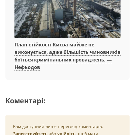
План стійкості Києва майже не
виконується, адже більшість чиновників
боїться кримінальних проваджень, —
Нефьодов
Коментарі:
Вам доступний лише перегляд коментарів.
Зареєструйтесь
або
увійдіть
, щоб мати