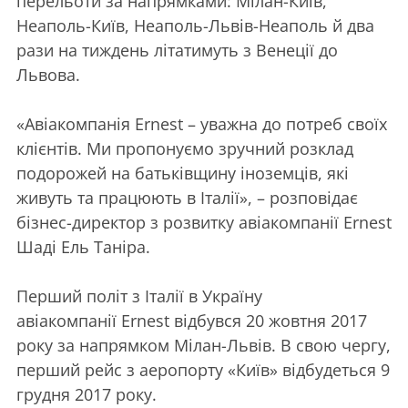
перельоти за напрямками: Мілан-Київ,
Неаполь-Київ, Неаполь-Львів-Неаполь й два
рази на тиждень літатимуть з Венеції до
Львова.
«Авіакомпанія Ernest – уважна до потреб своїх
клієнтів. Ми пропонуємо зручний розклад
подорожей на батьківщину іноземців, які
живуть та працюють в Італії», – розповідає
бізнес-директор з розвитку авіакомпанії Ernest
Шаді Ель Таніра.
Перший політ з Італії в Україну
авіакомпанії Ernest відбувся 20 жовтня 2017
року за напрямком Мілан-Львів. В свою чергу,
перший рейс з аеропорту «Київ» відбудеться 9
грудня 2017 року.