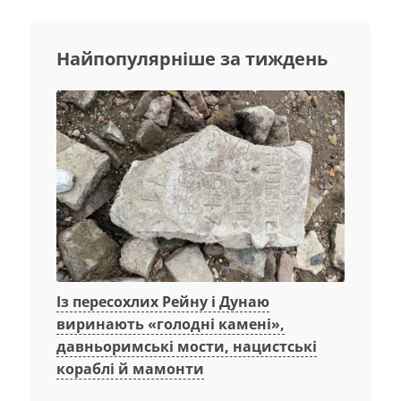
Найпопулярніше за тиждень
Із пересохлих Рейну і Дунаю
виринають «голодні камені»,
давньоримські мости, нацистські
кораблі й мамонти