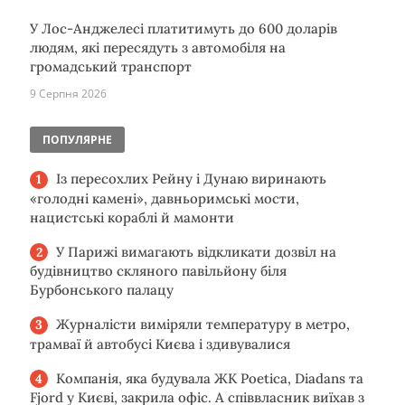
У Лос-Анджелесі платитимуть до 600 доларів
людям, які пересядуть з автомобіля на
громадський транспорт
9 Серпня 2026
ПОПУЛЯРНЕ
Із пересохлих Рейну і Дунаю виринають
«голодні камені», давньоримські мости,
нацистські кораблі й мамонти
У Парижі вимагають відкликати дозвіл на
будівництво скляного павільйону біля
Бурбонського палацу
Журналісти виміряли температуру в метро,
трамваї й автобусі Києва і здивувалися
Компанія, яка будувала ЖК Poetica, Diadans та
Fjord у Києві, закрила офіс. А співвласник виїхав з