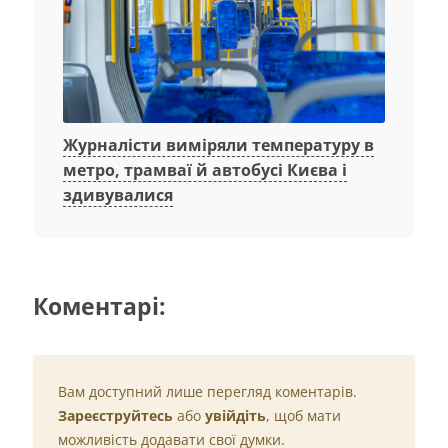
Журналісти виміряли температуру в
метро, трамваї й автобусі Києва і
здивувалися
Коментарі:
Вам доступний лише перегляд коментарів.
Зареєструйтесь
або
увійдіть
, щоб мати
можливість додавати свої думки.