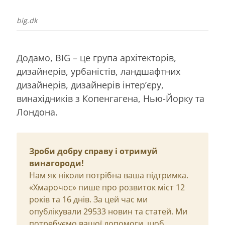
big.dk
Додамо, BIG – це група архітекторів,
дизайнерів, урбаністів, ландшафтних
дизайнерів, дизайнерів інтер’єру,
винахідників з Копенгагена, Нью-Йорку та
Лондона.
Зроби добру справу і отримуй
винагороди!
Нам як ніколи потрібна ваша підтримка.
«Хмарочос» пише про розвиток міст 12
років та 16 днів. За цей час ми
опублікували 29533 новин та статей. Ми
потребуємо вашої допомоги, щоб