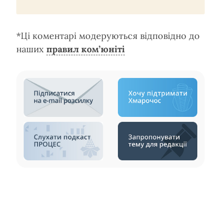
*Ці коментарі модеруються відповідно до
наших
правил ком’юніті