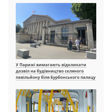
У Парижі вимагають відкликати
дозвіл на будівництво скляного
павільйону біля Бурбонського палацу