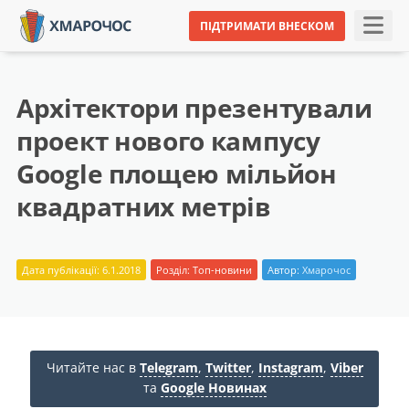
ПІДТРИМАТИ ВНЕСКОМ
Архітектори презентували
проект нового кампусу
Google площею мільйон
квадратних метрів
Дата публікації: 6.1.2018
Розділ:
Топ-новини
Автор:
Хмарочос
Читайте нас в
Telegram
,
Twitter
,
Instagram
,
Viber
та
Google Новинах