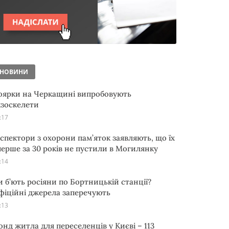
НОВИНИ
оярки на Черкащині випробовують
кзоскелети
:17
нспектори з охорони пам’яток заявляють, що їх
перше за 30 років не пустили в Могилянку
:14
и б’ють росіяни по Бортницькій станції?
фіційні джерела заперечують
:13
онд житла для переселенців у Києві – 113