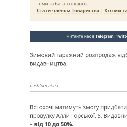
теми та багато іншого.
Стати членом Товариства
|
Хто ми та
Читайте нас в
Telegram
,
Twitt
Зимовий гаражний розпродаж відб
видавництва.
nashformat.ua
Всі охочі матимуть змогу придбати 
провулку Алли Горської, 5. Видав
–
від 10 до 50%.