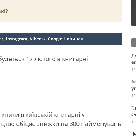
кі?
er
,
Instagram
,
Viber
та
Google Новинах
Д
удеться 17 лютого в книгарні
е
10
І
у
10
Ч
книги в київській книгарні у
О
10
ництво обіцяє знижки на 300 найменувань
Ф