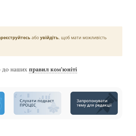
ареєструйтесь
або
увійдіть
, щоб мати можливість
о до наших
правил ком’юніті