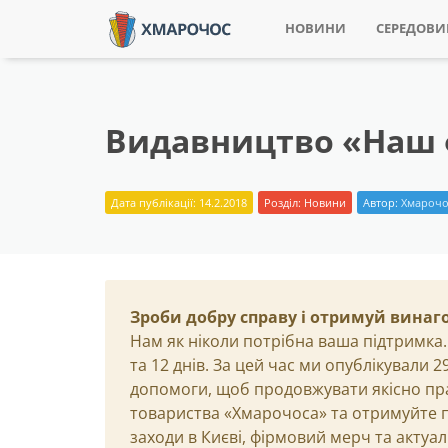
НОВИНИ
СЕРЕДОВ
Видавництво «Наш 
Дата публікації: 14.2.2018
Розділ:
Новини
Автор:
Хмарочо
Зроби добру справу і отримуй винаг
Нам як ніколи потрібна ваша підтримка.
та 12 днів. За цей час ми опублікували 
допомоги, щоб продовжувати якісно пр
товариства «Хмарочоса» та отримуйте пр
заходи в Києві, фірмовий мерч та актуа