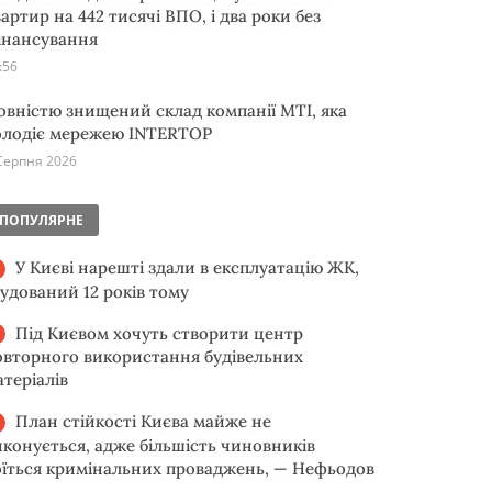
артир на 442 тисячі ВПО, і два роки без
інансування
:56
овністю знищений склад компанії MTI, яка
олодіє мережею INTERTOP
Серпня 2026
ПОПУЛЯРНЕ
У Києві нарешті здали в експлуатацію ЖК,
будований 12 років тому
Під Києвом хочуть створити центр
овторного використання будівельних
атеріалів
План стійкості Києва майже не
иконується, адже більшість чиновників
оїться кримінальних проваджень, — Нефьодов