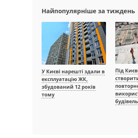
Найпопулярніше за тиждень
Під Киє
У Києві нарешті здали в
створит
експлуатацію ЖК,
повторн
збудований 12 років
викорис
тому
будівель