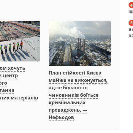
я
н
н
вом хочуть
План стійкості Києва
и центр
майже не виконується,
ого
адже більшість
тання
чиновників боїться
них матеріалів
кримінальних
проваджень, —
Нефьодов