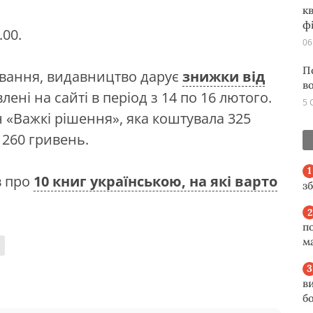
кв
ф
.00.
06
П
ування, видавництво дарує
знижки від
в
влені на сайті в період з 14 по 16 лютого.
5 
н «Важкі рішення», яка коштувала 325
 260 гривень.
в про
10 книг українською, на які варто
з
п
м
в
б