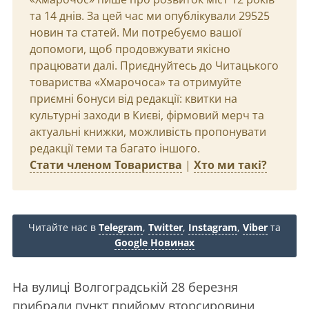
та 14 днів. За цей час ми опублікували 29525
новин та статей. Ми потребуємо вашої
допомоги, щоб продовжувати якісно
працювати далі. Приєднуйтесь до Читацького
товариства «Хмарочоса» та отримуйте
приємні бонуси від редакції: квитки на
культурні заходи в Києві, фірмовий мерч та
актуальні книжки, можливість пропонувати
редакції теми та багато іншого.
Стати членом Товариства
|
Хто ми такі?
Читайте нас в
Telegram
,
Twitter
,
Instagram
,
Viber
та
Google Новинах
На вулиці Волгоградській 28 березня
прибрали пункт прийому вторсировини