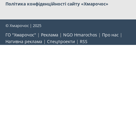
Політика конфіденційності сайту «Хмарочос»
© Хмарочос | 2025
ГО "Хмарочос"
|
Реклама
|
NGO Hmarochos
|
Про нас
|
Нативна реклама
|
Спецпроекти
|
RSS