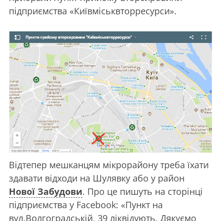
підприємства «Київміськвторресурси».
Відтепер мешканцям мікрорайону треба їхати
здавати відходи на Шулявку або у район
Нової Забудови
. Про це пишуть на сторінці
підприємства у Facebook: «Пункт на
вул.Волгоградській, 39 ліквідують, Дякуємо