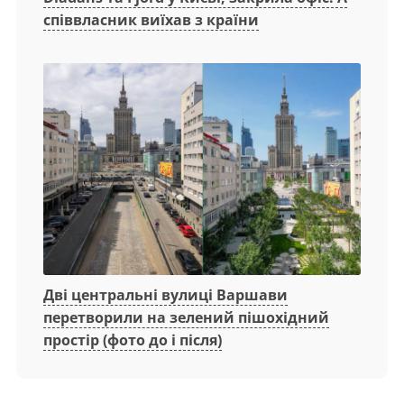
співвласник виїхав з країни
Дві центральні вулиці Варшави
перетворили на зелений пішохідний
простір (фото до і після)