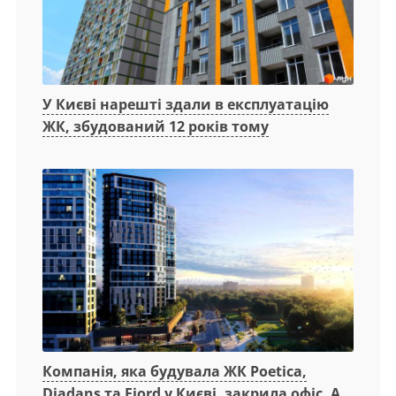
У Києві нарешті здали в експлуатацію
ЖК, збудований 12 років тому
Компанія, яка будувала ЖК Poetica,
Diadans та Fjord у Києві, закрила офіс. А