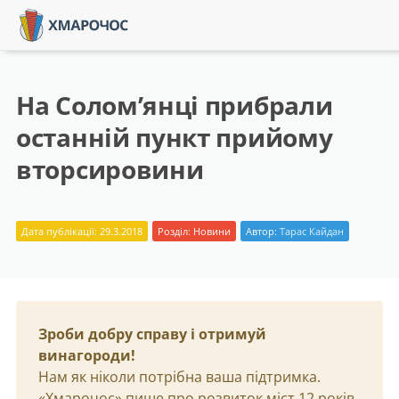
На Солом’янці прибрали
останній пункт прийому
вторсировини
Дата публікації: 29.3.2018
Розділ:
Новини
Автор:
Тарас Кайдан
Зроби добру справу і отримуй
винагороди!
Нам як ніколи потрібна ваша підтримка.
«Хмарочос» пише про розвиток міст 12 років