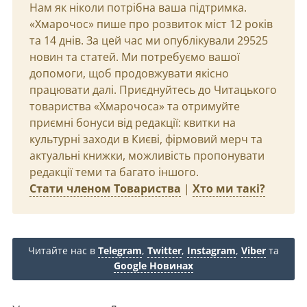
Нам як ніколи потрібна ваша підтримка.
«Хмарочос» пише про розвиток міст 12 років
та 14 днів. За цей час ми опублікували 29525
новин та статей. Ми потребуємо вашої
допомоги, щоб продовжувати якісно
працювати далі. Приєднуйтесь до Читацького
товариства «Хмарочоса» та отримуйте
приємні бонуси від редакції: квитки на
культурні заходи в Києві, фірмовий мерч та
актуальні книжки, можливість пропонувати
редакції теми та багато іншого.
Стати членом Товариства
|
Хто ми такі?
Читайте нас в
Telegram
,
Twitter
,
Instagram
,
Viber
та
Google Новинах