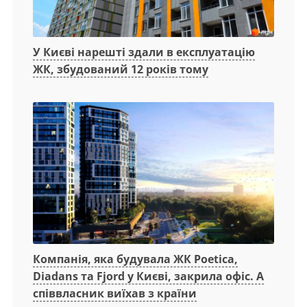
У Києві нарешті здали в експлуатацію
ЖК, збудований 12 років тому
Компанія, яка будувала ЖК Poetica,
Diadans та Fjord у Києві, закрила офіс. А
співвласник виїхав з країни