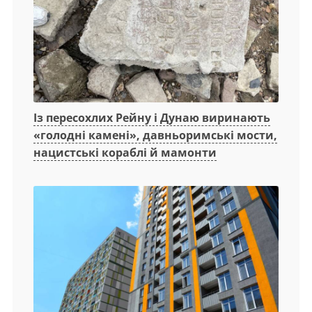
Із пересохлих Рейну і Дунаю виринають
«голодні камені», давньоримські мости,
нацистські кораблі й мамонти