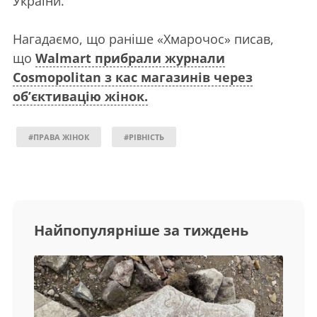
України.
Нагадаємо, що раніше «Хмарочос» писав,
що
Walmart прибрали журнали
Cosmopolitan з кас магазинів через
об’єктивацію жінок.
#ПРАВА ЖІНОК
#РІВНІСТЬ
Найпопулярніше за тиждень