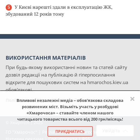
У Києві нарешті здали в експлуатацію ЖК,
збудований 12 років тому
ВИКОРИСТАННЯ МАТЕРІАЛІВ
При будь-якому використанні новин та статей сайту
дозвіл редакції на публікацію й гіперпосилання
відкрите для пошукових систем на hmarochos.kiev.ua
обов'язкові.
×
Політика конфіденційності сайту «Хмарочос»
Впливові незалежні медіа – обов'язкова складова
розвинених міст. Візьміть участь у розбудові
«Хмарочоса» – ставайте членом нашого
читацького товариства всього від 200 грн/місяць!
© Хмарочос | 2025
Увійдіть
ПРИЄДНАТИСЬ
ГО "Хмарочос"
|
Реклама
|
NGO Hmarochos
|
Про нас
|
Нативна реклама
|
Спецпроекти
|
RSS