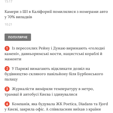
15:17
Камери з ШІ в Каліфорнії помилялися з номерами авто
у 70% випадків
10:21
ПОПУЛЯРНЕ
Із пересохлих Рейну і Дунаю виринають «голодні
камені», давньоримські мости, нацистські кораблі й
мамонти
У Парижі вимагають відкликати дозвіл на
будівництво скляного павільйону біля Бурбонського
палацу
Журналісти виміряли температуру в метро,
трамваї й автобусі Києва і здивувалися
Компанія, яка будувала ЖК Poetica, Diadans та Fjord
у Києві, закрила офіс. А співвласник виїхав з країни