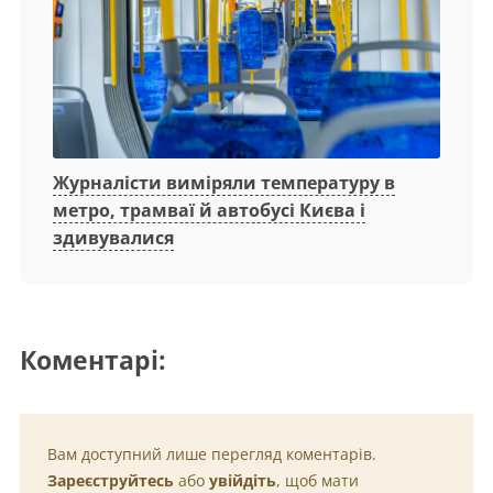
Журналісти виміряли температуру в
метро, трамваї й автобусі Києва і
здивувалися
Коментарі:
Вам доступний лише перегляд коментарів.
Зареєструйтесь
або
увійдіть
, щоб мати