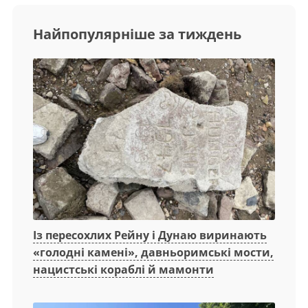
Найпопулярніше за тиждень
Із пересохлих Рейну і Дунаю виринають
«голодні камені», давньоримські мости,
нацистські кораблі й мамонти