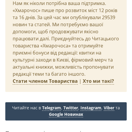
Нам як ніколи потрібна ваша підтримка.
«Хмарочос» пише про розвиток міст 12 років
та 16 днів. За цей час ми опублікували 29539
новин та статей. Ми потребуємо вашої
допомоги, щоб продовжувати якісно
працювати далі. Приєднуйтесь до Читацького
товариства «Хмарочоса» та отримуйте
приємні бонуси від редакції: квитки на
культурні заходи в Києві, фірмовий мерч та
актуальні книжки, можливість пропонувати
редакції теми та багато іншого.
Стати членом Товариства
|
Хто ми такі?
Читайте нас в
Telegram
,
Twitter
,
Instagram
,
Viber
та
Google Новинах