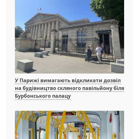
У Парижі вимагають відкликати дозвіл
на будівництво скляного павільйону біля
Бурбонського палацу