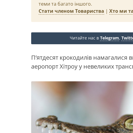
теми та багато іншого.
Стати членом Товариства
|
Хто ми та
Читайте нас в
Telegram
,
Twitt
П’ятдесят крокодилів намагалися 
аеропорт Хітроу у невеликих транс