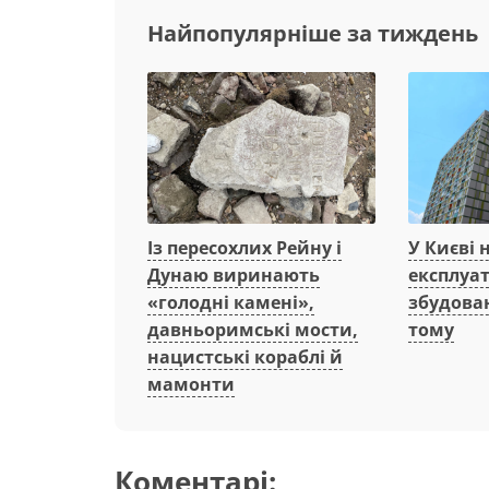
Найпопулярніше за тиждень
Із пересохлих Рейну і
У Києві 
Дунаю виринають
експлуа
«голодні камені»,
збудован
давньоримські мости,
тому
нацистські кораблі й
мамонти
Коментарі: