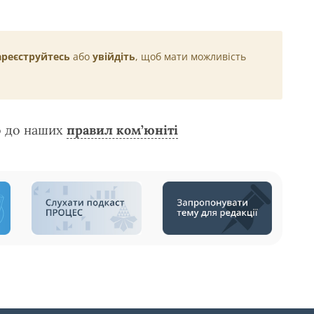
ареєструйтесь
або
увійдіть
, щоб мати можливість
о до наших
правил ком’юніті