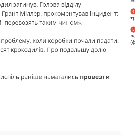
одил загинув. Голова відділу
, Грант Міллер, прокоментував інцидент:
т
й перевозять таким чином».
п
 проблему, коли коробки почали падати.
(ф
есят крокодилів. Про подальшу долю
риспіль раніше намагались
провезти