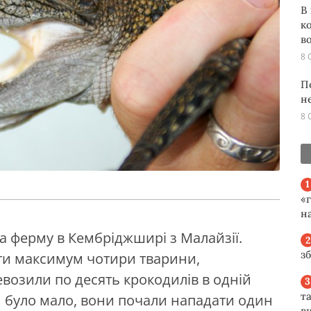
В
к
во
8 
П
н
8 
«
н
а ферму в Кембріджширі з Малайзії.
з
ти максимум чотири тварини,
евозили по десять крокодилів в одній
та
н було мало, вони почали нападати один
ви