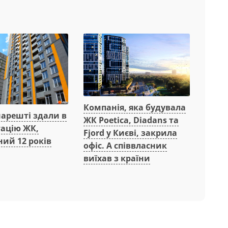
Компанія, яка будувала
нарешті здали в
ЖК Poetica, Diadans та
тацію ЖК,
Fjord у Києві, закрила
ий 12 років
офіс. А співвласник
виїхав з країни