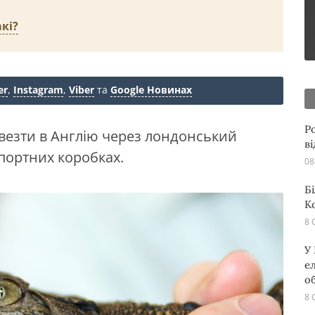
кі?
er
,
Instagram
,
Viber
та
Google Новинах
Р
ввезти в Англію через лондонський
в
портних коробках.
08
Б
К
8 
У
е
о
8 