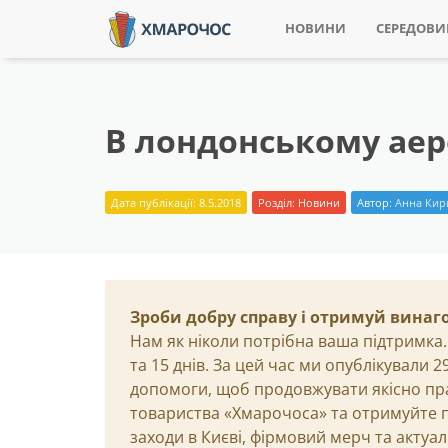
НОВИНИ
СЕРЕДОВ
В лондонському аер
Дата публікації: 8.5.2018
Розділ:
Новини
Автор:
Анна Кир
Зроби добру справу і отримуй винаг
Нам як ніколи потрібна ваша підтримка.
та 15 днів. За цей час ми опублікували 
допомоги, щоб продовжувати якісно пр
товариства «Хмарочоса» та отримуйте пр
заходи в Києві, фірмовий мерч та актуа