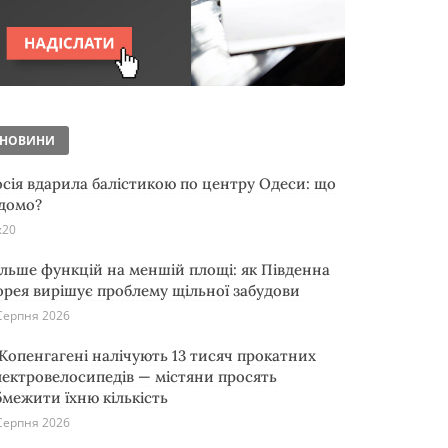
НОВИНИ
осія вдарила балістикою по центру Одеси: що
ідомо?
:20
ільше функцій на меншій площі: як Південна
орея вирішує проблему щільної забудови
Серпня 2026
 Копенгагені налічують 13 тисяч прокатних
лектровелосипедів — містяни просять
бмежити їхню кількість
Серпня 2026