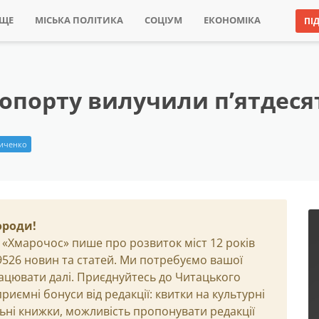
ИЩЕ
МІСЬКА ПОЛІТИКА
СОЦІУМ
ЕКОНОМІКА
ПІ
опорту вилучили п’ятдеся
иченко
ороди!
 «Хмарочос» пише про розвиток міст 12 років
29526 новин та статей. Ми потребуємо вашої
ацювати далі. Приєднуйтесь до Читацького
иємні бонуси від редакції: квитки на культурні
льні книжки, можливість пропонувати редакції