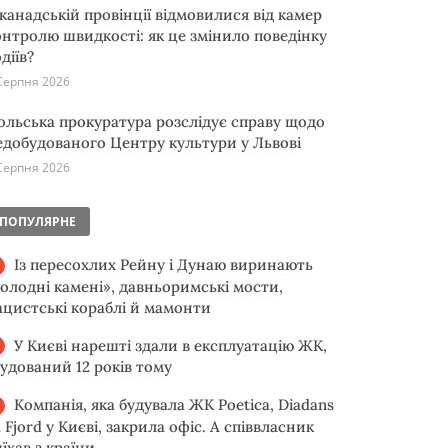
 канадській провінції відмовилися від камер
онтролю швидкості: як це змінило поведінку
діїв?
Серпня 2026
ольська прокуратура розслідує справу щодо
едобудованого Центру культури у Львові
Серпня 2026
ПОПУЛЯРНЕ
Із пересохлих Рейну і Дунаю виринають
голодні камені», давньоримські мости,
ацистські кораблі й мамонти
У Києві нарешті здали в експлуатацію ЖК,
будований 12 років тому
Компанія, яка будувала ЖК Poetica, Diadans
 Fjord у Києві, закрила офіс. А співвласник
їхав з країни