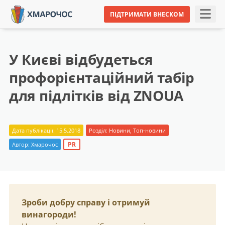
ПІДТРИМАТИ ВНЕСКОМ
У Києві відбудеться
профорієнтаційний табір
для підлітків від ZNOUA
Дата публікації: 15.5.2018
Розділ:
Новини
,
Топ-новини
PR
Автор:
Хмарочос
Зроби добру справу і отримуй
винагороди!