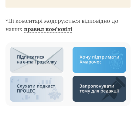
*Ці коментарі модеруються відповідно до
наших
правил ком’юніті