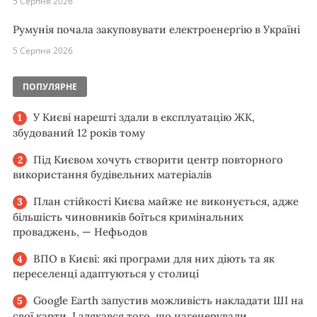
5 Серпня 2026
Румунія почала закуповувати електроенергію в Україні
5 Серпня 2026
ПОПУЛЯРНЕ
У Києві нарешті здали в експлуатацію ЖК,
збудований 12 років тому
Під Києвом хочуть створити центр повторного
використання будівельних матеріалів
План стійкості Києва майже не виконується, адже
більшість чиновників боїться кримінальних
проваджень, — Нефьодов
ВПО в Києві: які програми для них діють та як
переселенці адаптуються у столиці
Google Earth запустив можливість накладати ШІ на
свої карти. І злякався того, що нагенерували