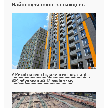
Найпопулярніше за тиждень
У Києві нарешті здали в експлуатацію
ЖК, збудований 12 років тому