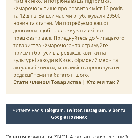
Нам як ніколи потрібна ваша підтримка.
«Хмарочос» пише про розвиток міст 12 років
та 12 днів. За цей час ми опублікували 29500
новин та статей. Ми потребуємо вашої
допомоги, щоб продовжувати якісно
працювати далі. Приєднуйтесь до Читацького
товариства «Хмарочоса» та отримуйте
приємні бонуси від редакції: квитки на
культурні заходи в Києві, фірмовий мерч та
актуальні книжки, можливість пропонувати
редакції теми та багато іншого.
Стати членом Товариства
|
Хто ми такі?
Читайте нас в
Telegram
,
Twitter
,
Instagram
,
Viber
та
Google Новинах
Освітня компанія ZNOUA організовує денний