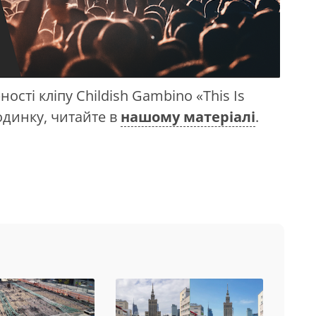
сті кліпу Childish Gambino «This Is
одинку, читайте в
нашому матеріалі
.