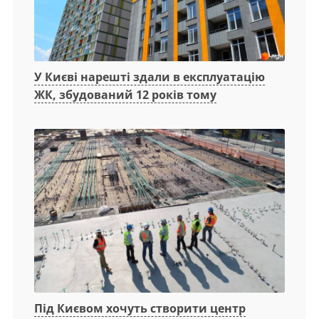
У Києві нарешті здали в експлуатацію
ЖК, збудований 12 років тому
Під Києвом хочуть створити центр