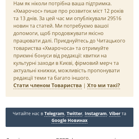
Нам як ніколи потрібна ваша підтримка.
«Хмарочос» пише про розвиток міст 12 років
та 13 днів. За цей час ми опублікували 29516
новин та статей. Ми потребуємо вашої
допомоги, щоб продовжувати якісно
працювати далі. Приєднуйтесь до Читацького
товариства «Хмарочоса» та отримуйте
приємні бонуси від редакції: квитки на
культурні заходи в Києві, фірмовий мерч та
актуальні книжки, можливість пропонувати
редакції теми та багато іншого.
Стати членом Товариства
|
Хто ми такі?
Читайте нас в
Telegram
,
Twitter
,
Instagram
,
Viber
та
Google Новинах