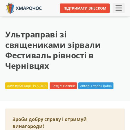
ПІДТРИМАТИ ВНЕСКОМ
Ультраправі зі
священиками зірвали
Фестиваль рівності в
Чернівцях
Дата публікації: 19.5.2018
Розділ:
Новини
Автор:
Стасюк Ірина
Зроби добру справу і отримуй
винагороди!