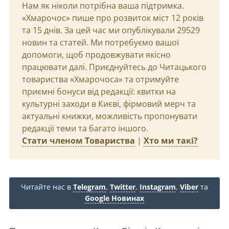
Нам як ніколи потрібна ваша підтримка.
«Хмарочос» пише про розвиток міст 12 років
та 15 днів. За цей час ми опублікували 29529
новин та статей. Ми потребуємо вашої
допомоги, щоб продовжувати якісно
працювати далі. Приєднуйтесь до Читацького
товариства «Хмарочоса» та отримуйте
приємні бонуси від редакції: квитки на
культурні заходи в Києві, фірмовий мерч та
актуальні книжки, можливість пропонувати
редакції теми та багато іншого.
Стати членом Товариства
|
Хто ми такі?
Читайте нас в
Telegram
,
Twitter
,
Instagram
,
Viber
та
Google Новинах