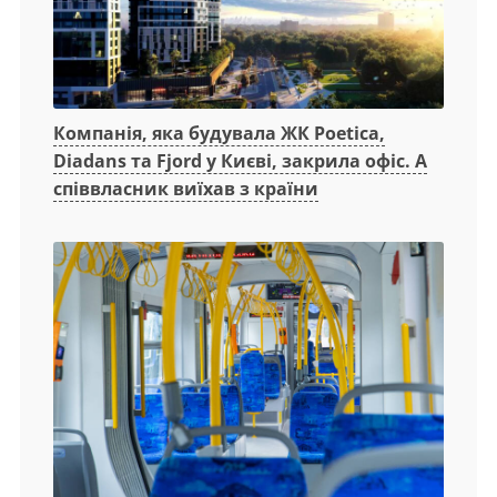
Компанія, яка будувала ЖК Poetica,
Diadans та Fjord у Києві, закрила офіс. А
співвласник виїхав з країни