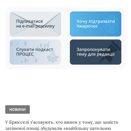
НОВИНИ
У Брюсселі з’ясовують, хто винен у тому, що замість
затіненої площі збудували «найбільшу пательню