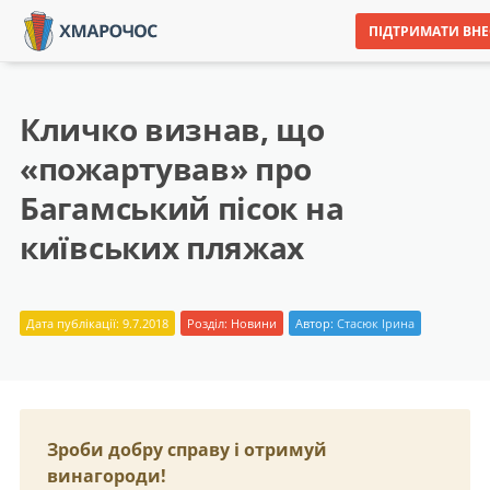
ПІДТРИМАТИ ВН
Кличко визнав, що
«пожартував» про
Багамський пісок на
київських пляжах
Дата публікації: 9.7.2018
Розділ:
Новини
Автор:
Стасюк Ірина
Зроби добру справу і отримуй
винагороди!