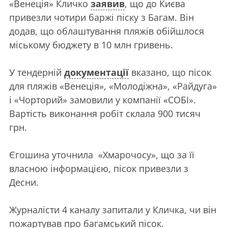
«Венеція» Кличко
заявив
, що до Києва
привезли чотири баржі піску з Багам. Він
додав, що облаштування пляжів обійшлося
міському бюджету в 10 млн гривень.
У тендерній
документації
вказано, що пісок
для пляжів «Венеція», «Молодіжна», «Райдуга»
і «Чорторий» замовили у компанії «СОБІ».
Вартість виконання робіт склала 900 тисяч
грн.
Єгошина уточнила «Хмарочосу», що за її
власною інформацією, пісок привезли з
Десни.
Журналісти 4 каналу запитали у Кличка, чи він
пожартував про багамський пісок.