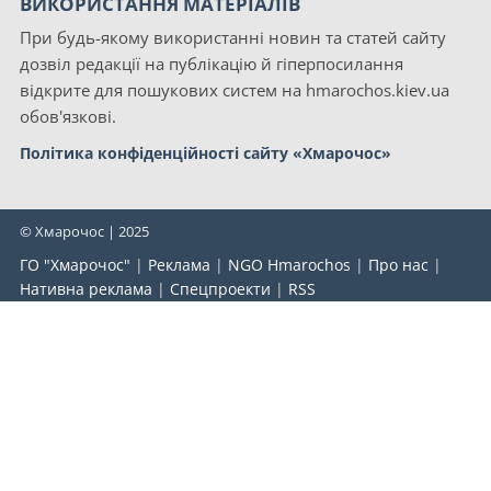
ВИКОРИСТАННЯ МАТЕРІАЛІВ
При будь-якому використанні новин та статей сайту
дозвіл редакції на публікацію й гіперпосилання
відкрите для пошукових систем на hmarochos.kiev.ua
обов'язкові.
Політика конфіденційності сайту «Хмарочос»
© Хмарочос | 2025
ГО "Хмарочос"
|
Реклама
|
NGO Hmarochos
|
Про нас
|
Нативна реклама
|
Спецпроекти
|
RSS