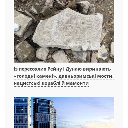
Із пересохлих Рейну і Дунаю виринають
«голодні камені», давньоримські мости,
нацистські кораблі й мамонти