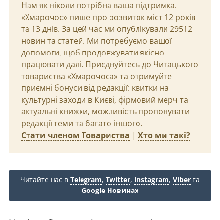
Нам як ніколи потрібна ваша підтримка.
«Хмарочос» пише про розвиток міст 12 років
та 13 днів. За цей час ми опублікували 29512
новин та статей. Ми потребуємо вашої
допомоги, щоб продовжувати якісно
працювати далі. Приєднуйтесь до Читацького
товариства «Хмарочоса» та отримуйте
приємні бонуси від редакції: квитки на
культурні заходи в Києві, фірмовий мерч та
актуальні книжки, можливість пропонувати
редакції теми та багато іншого.
Стати членом Товариства
|
Хто ми такі?
Читайте нас в
Telegram
,
Twitter
,
Instagram
,
Viber
та
Google Новинах