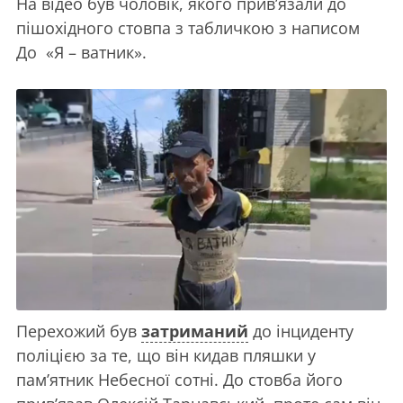
На відео був чоловік, якого прив’язали до
пішохідного стовпа з табличкою з написом
До «Я – ватник».
Перехожий був
затриманий
до інциденту
поліцією за те, що він кидав пляшки у
пам’ятник Небесної сотні. До стовба його