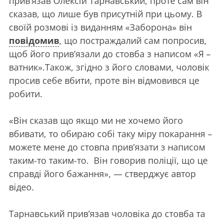
прив’язав Олексій Тарнавський, проте сам він
сказав, що лише був присутній при цьому. В
своїй розмові із виданням «Заборона» він
повідомив
, що постраждалий сам попросив,
щоб його прив’язали до стовба з написом «Я –
ватник».Також, згідно з його словами, чоловік
просив себе вбити, проте він відмовився це
робити.
«Він сказав що якщо ми не хочемо його
вбивати, то обираю собі таку міру покарання –
можете мене до стовпа прив’язати з написом
таким-то таким-то. Він говорив поліції, що це
справді його бажання», — стверджує автор
відео.
Тарнавський прив’язав чоловіка до стовба та