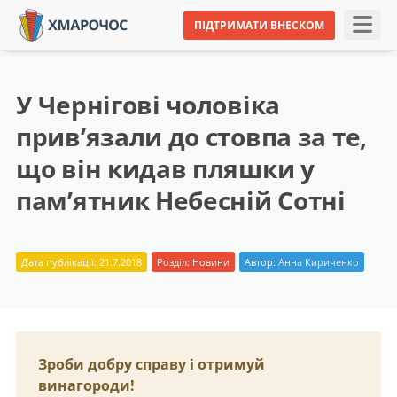
ПІДТРИМАТИ ВНЕСКОМ
У Чернігові чоловіка
прив’язали до стовпа за те,
що він кидав пляшки у
пам’ятник Небесній Сотні
Дата публікації: 21.7.2018
Розділ:
Новини
Автор:
Анна Кириченко
Зроби добру справу і отримуй
винагороди!