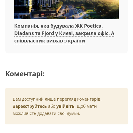
Компанія, яка будувала ЖК Poetica,
Diadans та Fjord у Києві, закрила офіс. А
співвласник виїхав з країни
Коментарі:
Вам доступний лише перегляд коментарів.
Зареєструйтесь
або
увійдіть
, щоб мати
можливість додавати свої думки.