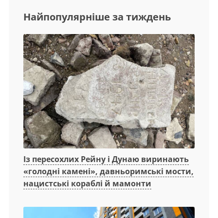
Найпопулярніше за тиждень
Із пересохлих Рейну і Дунаю виринають
«голодні камені», давньоримські мости,
нацистські кораблі й мамонти