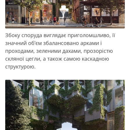
Збоку споруда виглядає приголомшливо, її
значний об’єм збалансовано арками і
проходами, зеленими дахами, прозорістю
скляної цегли, а також самою каскадною
структурою.