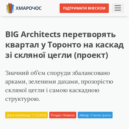
ПІДТРИМАТИ ВНЕСКОМ
BIG Architects перетворять
квартал у Торонто на каскад
зі скляної цегли (проект)
Значний об’єм споруди збалансовано
арками, зеленими дахами, прозорістю
скляної цегли і самою каскадною
структурою.
Дата публікації: 7.12.2018
Розділ:
Новини
Автор:
Стасюк Ірина