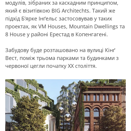
модулів, зібраних за каскадним принципом,
який є візитівкою BIG Architechts. Такий же
підхід Б’ярке Інґельс застосовував у таких
проектах, як VM Houses, Mountain Dwellings та
8 House у районі Ерестад в Копенгагені.
Забудову буде розташовано на вулиці Кінґ
Вест, поміж трьома парками та будинками з
червоної цегли початку ХХ століття.