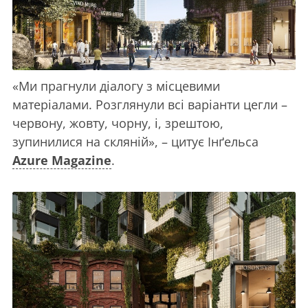
«Ми прагнули діалогу з місцевими
матеріалами. Розглянули всі варіанти цегли –
червону, жовту, чорну, і, зрештою,
зупинилися на скляній», – цитує Інґельса
Azure Magazine
.