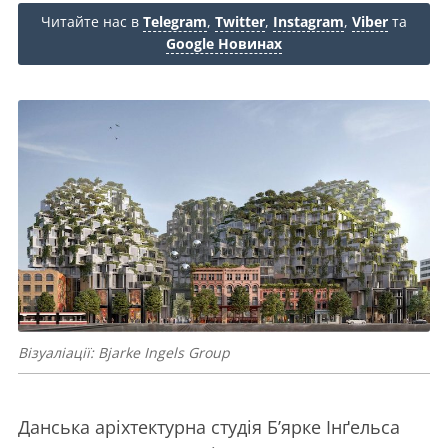
Читайте нас в
Telegram
,
Twitter
,
Instagram
,
Viber
та
Google Новинах
Візуаліації: Bjarke Ingels Group
Данська аріхтектурна студія Б’ярке Інґельса