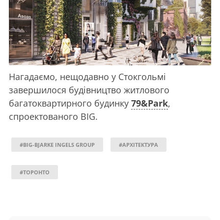
Нагадаємо, нещодавно у Стокгольмі
завершилося будівництво житлового
багатоквартирного будинку
79&Park
,
спроектованого BIG.
#BIG-BJARKE INGELS GROUP
#АРХІТЕКТУРА
#ТОРОНТО