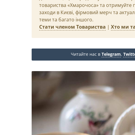
товариства «Хмарочоса» та отримуйте пр
заходи в Києві, фірмовий мерч та актуа
теми та багато іншого.
Стати членом Товариства
|
Хто ми та
Читайте нас в
Telegram
,
Twitt