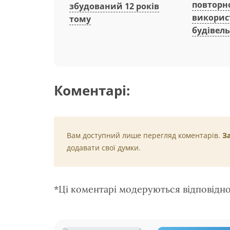
повторн
збудований 12 років
викорис
тому
будівель
Коментарі:
Вам доступний лише перегляд коментарів.
З
додавати свої думки.
*Ці коментарі модеруються відповідн