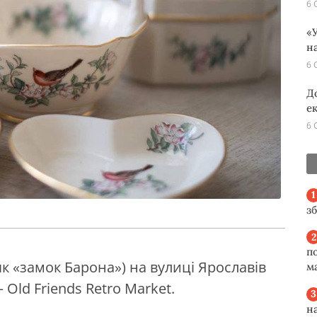
6 
«У
н
6 
Д
е
6 
з
п
як «замок Барона») на вулиці Ярославів
м
 Old Friends Retro Market.
н