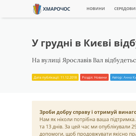
НОВИНИ
СЕРЕДОВ
У грудні в Києві ві
На вулиці Ярославів Вал відбудетьс
Дата публікації: 11.12.2018
Розділ:
Новини
Автор:
Анна К
Зроби добру справу і отримуй винаг
Нам як ніколи потрібна ваша підтримка.
та 13 днів. За цей час ми опублікували 
допомоги, щоб продовжувати якісно пр