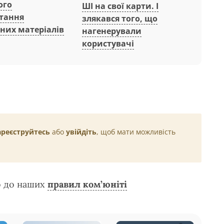
ого
ШІ на свої карти. І
тання
злякався того, що
них матеріалів
нагенерували
користувачі
ареєструйтесь
або
увійдіть
, щоб мати можливість
о до наших
правил ком’юніті