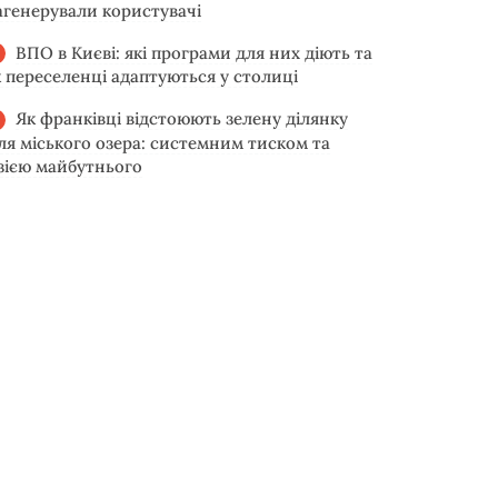
агенерували користувачі
ВПО в Києві: які програми для них діють та
к переселенці адаптуються у столиці
Як франківці відстоюють зелену ділянку
іля міського озера: системним тиском та
ізією майбутнього