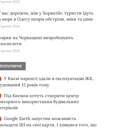
Серпня 2026
 вас дорожче, ніж у Хорватії»: туристи їдуть
а море в Одесу попри обстріли, міни та ціни
Серпня 2026
оярки на Черкащині випробовують
кзоскелети
Серпня 2026
ПОПУЛЯРНЕ
У Києві нарешті здали в експлуатацію ЖК,
будований 12 років тому
Під Києвом хочуть створити центр
овторного використання будівельних
атеріалів
Google Earth запустив можливість
акладати ШІ на свої карти. І злякався того, що