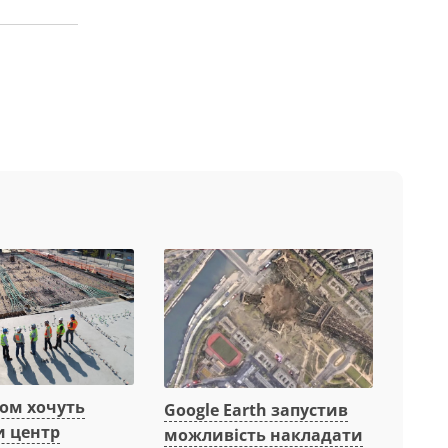
вом хочуть
Google Earth запустив
и центр
можливість накладати