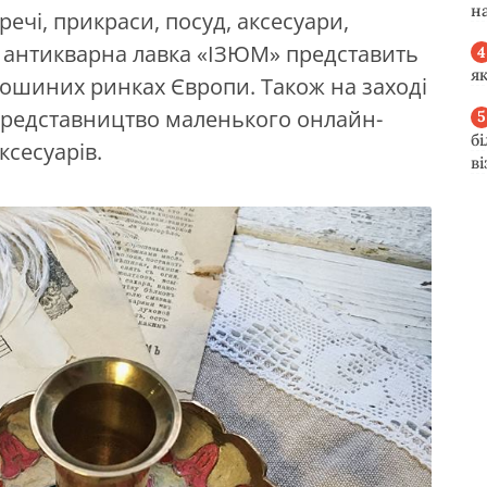
н
ечі, прикраси, посуд, аксесуари,
а, антикварна лавка «ІЗЮМ» представить
я
ошиних ринках Європи. Також на заході
 представництво маленького онлайн-
б
ксесуарів.
в