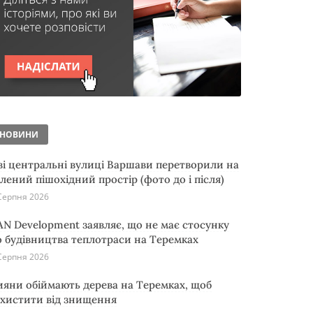
НОВИНИ
ві центральні вулиці Варшави перетворили на
елений пішохідний простір (фото до і після)
Серпня 2026
AN Development заявляє, що не має стосунку
о будівництва теплотраси на Теремках
Серпня 2026
ияни обіймають дерева на Теремках, щоб
ахистити від знищення