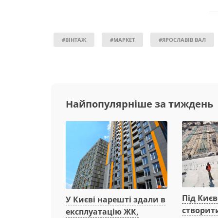
#ВІНТАЖ
#МАРКЕТ
#ЯРОСЛАВІВ ВАЛ
Найпопулярніше за тиждень
Під Киє
У Києві нарешті здали в
створит
експлуатацію ЖК,