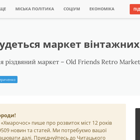
ИЩЕ
МІСЬКА ПОЛІТИКА
СОЦІУМ
ЕКОНОМІКА
ПІ
дбудеться маркет вінтажни
я різдвяний маркет – Old Friends Retro Market
ириченко
ороди!
 «Хмарочос» пише про розвиток міст 12 років
29509 новин та статей. Ми потребуємо вашої
ацювати далі. Приєднуйтесь до Читацького