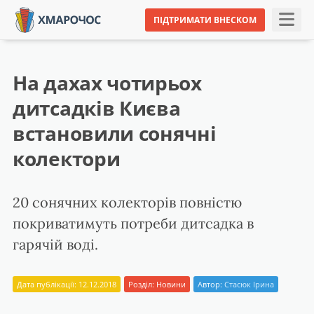
ПІДТРИМАТИ ВНЕСКОМ
На дахах чотирьох
дитсадків Києва
встановили сонячні
колектори
20 сонячних колекторів повністю
покриватимуть потреби дитсадка в
гарячій воді.
Дата публікації: 12.12.2018
Розділ:
Новини
Автор:
Стасюк Ірина