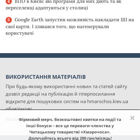
ВПО в Києві: які програми для них діють та як
переселенці адаптуються у столиці
Google Earth запустив можливість накладати ШІ на
свої карти. І злякався того, що нагенерували
користувачі
ВИКОРИСТАННЯ МАТЕРІАЛІВ
При будь-якому використанні новин та статей сайту
дозвіл редакції на публікацію й гіперпосилання
відкрите для пошукових систем на hmarochos.kiev.ua
обов'язкові.
×
Політика конфіденційності сайту «Хмарочос»
Фірмовий мерч, безкоштовні квитки на події та
інші бонуси – все це переваги членства у
Читацькому товаристві «Хмарочоса».
Долучайтесь всього від 200 грн/місяць!