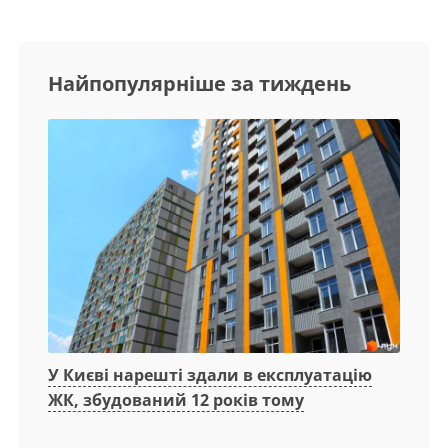
Найпопулярніше за тиждень
У Києві нарешті здали в експлуатацію
ЖК, збудований 12 років тому