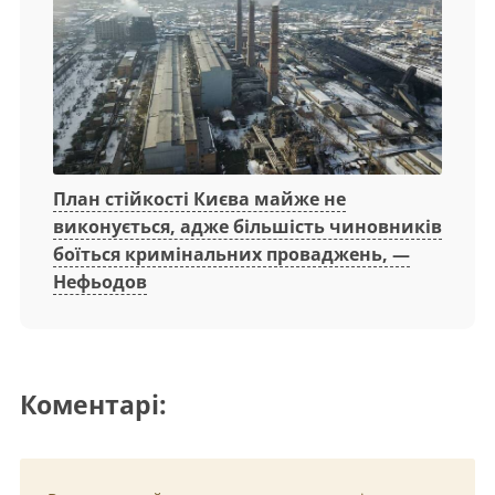
План стійкості Києва майже не
виконується, адже більшість чиновників
боїться кримінальних проваджень, —
Нефьодов
Коментарі: