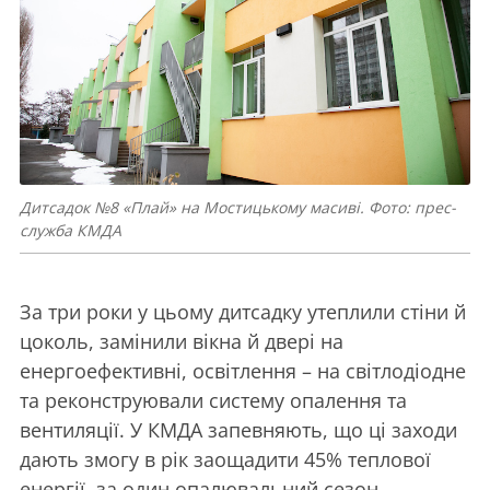
Дитсадок №8 «Плай» на Мостицькому масиві. Фото: прес-
служба КМДА
За три роки у цьому дитсадку утеплили стіни й
цоколь, замінили вікна й двері на
енергоефективні, освітлення – на світлодіодне
та реконструювали систему опалення та
вентиляції. У КМДА запевняють, що ці заходи
дають змогу в рік заощадити 45% теплової
енергії, за один опалювальний сезон