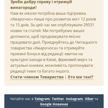
Зроби добру справу і отримуй
винагороди!
Нам як ніколи потрібна ваша підтримка.
«Хмарочос» пише про розвиток міст 12 років
та 15 днів. За цей час ми опублікували 29531
новин та статей. Ми потребуємо вашої
допомоги, щоб продовжувати якісно
працювати далі. Приєднуйтесь до Читацького
товариства «Хмарочоса» та отримуйте
приємні бонуси від редакції: квитки на
культурні заходи в Києві, фірмовий мерч та
актуальні книжки, можливість пропонувати
редакції теми та багато іншого.
Стати членом Товариства
|
Хто ми такі?
Читайте нас в
Telegram
,
Twitter
,
Instagram
,
Viber
та
Google Новинах