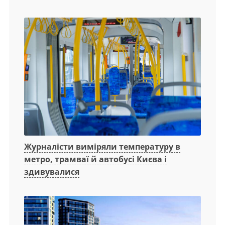
Журналісти виміряли температуру в
метро, трамваї й автобусі Києва і
здивувалися