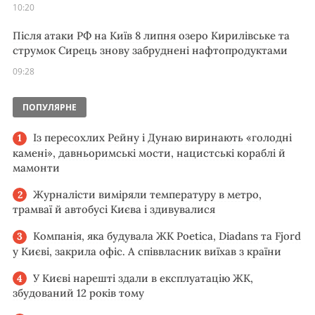
10:20
Після атаки РФ на Київ 8 липня озеро Кирилівське та
струмок Сирець знову забруднені нафтопродуктами
09:28
ПОПУЛЯРНЕ
Із пересохлих Рейну і Дунаю виринають «голодні
камені», давньоримські мости, нацистські кораблі й
мамонти
Журналісти виміряли температуру в метро,
трамваї й автобусі Києва і здивувалися
Компанія, яка будувала ЖК Poetica, Diadans та Fjord
у Києві, закрила офіс. А співвласник виїхав з країни
У Києві нарешті здали в експлуатацію ЖК,
збудований 12 років тому