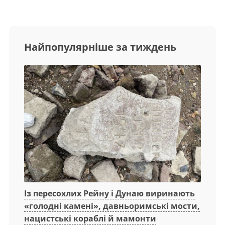
Найпопулярніше за тиждень
Із пересохлих Рейну і Дунаю виринають
«голодні камені», давньоримські мости,
нацистські кораблі й мамонти