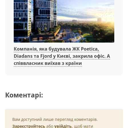
Компанія, яка будувала ЖК Poetica,
Diadans та Fjord у Києві, закрила офіс. А
співвласник виїхав з країни
Коментарі:
Вам доступний лише перегляд коментарів.
Зареєструйтесь
або
увійдіть
, щоб мати