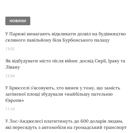
НОВИНИ
У Парижі вимагають відкликати дозвіл на будівництво
скляного павільйону біля Бурбонського палацу
13:52
Як відбудувати місто після війни: досвід Сирії, Іраку та
Лівану
12:54
У Брюсселі з’ясовують, хто винен у тому, що замість
затіненої площі збудували «найбільшу пательню
Європи»
11:19
У Лос-Анджелесі платитимуть до 600 доларів людям,
які пересядуть з автомобіля на громадський транспорт