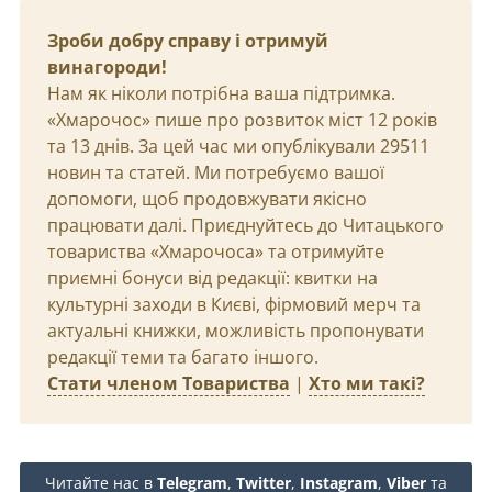
Зроби добру справу і отримуй
винагороди!
Нам як ніколи потрібна ваша підтримка.
«Хмарочос» пише про розвиток міст 12 років
та 13 днів. За цей час ми опублікували 29511
новин та статей. Ми потребуємо вашої
допомоги, щоб продовжувати якісно
працювати далі. Приєднуйтесь до Читацького
товариства «Хмарочоса» та отримуйте
приємні бонуси від редакції: квитки на
культурні заходи в Києві, фірмовий мерч та
актуальні книжки, можливість пропонувати
редакції теми та багато іншого.
Стати членом Товариства
|
Хто ми такі?
Читайте нас в
Telegram
,
Twitter
,
Instagram
,
Viber
та