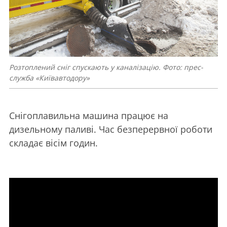
Розтоплений сніг спускають у каналізацію. Фото: прес-
служба «Київавтодору»
Снігоплавильна машина працює на
дизельному паливі. Час безперервної роботи
складає вісім годин.