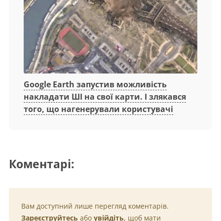
Google Earth запустив можливість
накладати ШІ на свої карти. І злякався
того, що нагенерували користувачі
Коментарі:
Вам доступний лише перегляд коментарів.
Зареєструйтесь
або
увійдіть
, щоб мати