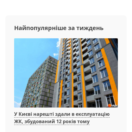
Найпопулярніше за тиждень
У Києві нарешті здали в експлуатацію
ЖК, збудований 12 років тому