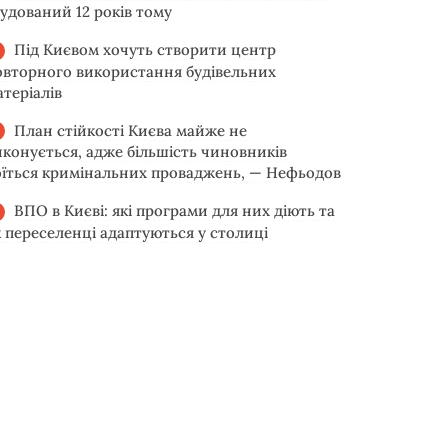
будований 12 років тому
Під Києвом хочуть створити центр
овторного використання будівельних
атеріалів
План стійкості Києва майже не
иконується, адже більшість чиновників
оїться кримінальних проваджень, — Нефьодов
ВПО в Києві: які програми для них діють та
к переселенці адаптуються у столиці