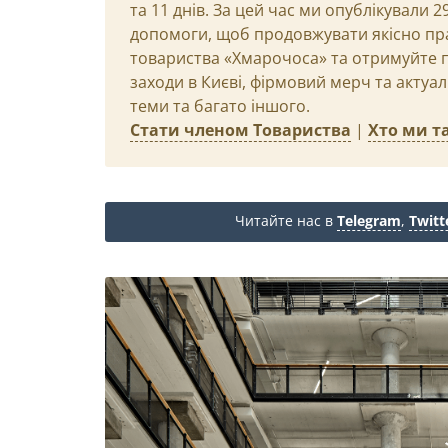
та 11 днів. За цей час ми опублікували 
допомоги, щоб продовжувати якісно пр
товариства «Хмарочоса» та отримуйте пр
заходи в Києві, фірмовий мерч та актуа
теми та багато іншого.
Стати членом Товариства
|
Хто ми та
Читайте нас в
Telegram
,
Twitt