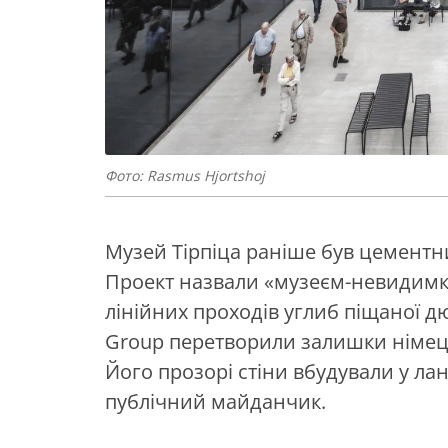
Фото: Rasmus Hjortshoj
Музей Тірпіца раніше був цементн
Проект назвали «музеєм-невидимк
лінійних проходів углиб піщаної дю
Group перетворили залишки німец
Його прозорі стіни вбудували у ла
публічний майданчик.