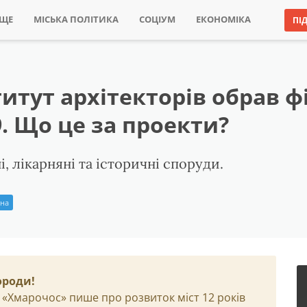
ИЩЕ
МІСЬКА ПОЛІТИКА
СОЦІУМ
ЕКОНОМІКА
ПІ
тут архітекторів обрав фі
9. Що це за проекти?
і, лікарняні та історичні споруди.
іна
ороди!
 «Хмарочос» пише про розвиток міст 12 років