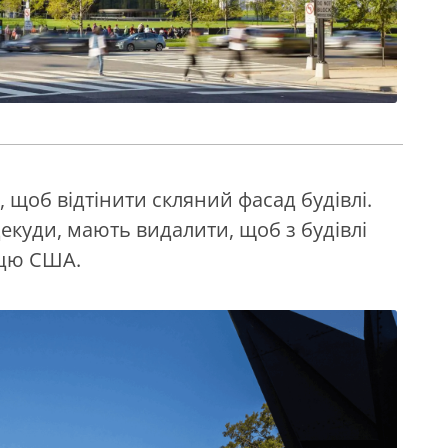
щоб відтінити скляний фасад будівлі.
екуди, мають видалити, щоб з будівлі
ицю США.