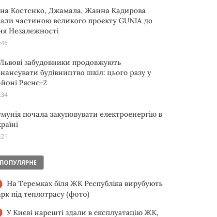
іна Костенко, Джамала, Жанна Кадирова
тали частиною великого проєкту GUNIA до
ня Незалежності
:46
 Львові забудовники продовжують
інансувати будівництво шкіл: цього разу у
айоні Рясне-2
:34
умунія почала закуповувати електроенергію в
раїні
:21
ПОПУЛЯРНЕ
На Теремках біля ЖК Республіка вирубують
арк під теплотрасу (фото)
У Києві нарешті здали в експлуатацію ЖК,