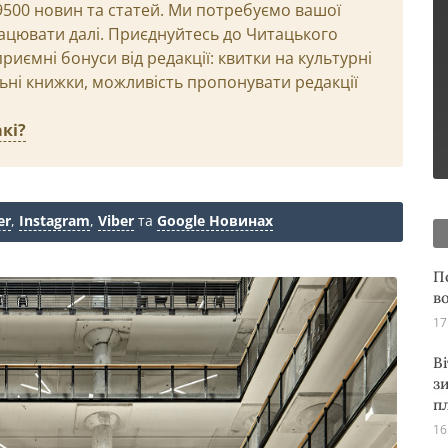
29500 новин та статей. Ми потребуємо вашої
ацювати далі. Приєднуйтесь до Читацького
иємні бонуси від редакції: квитки на культурні
льні книжки, можливість пропонувати редакції
кі?
er
,
Instagram
,
Viber
та
Google Новинах
П
в
17
В
з
п
16