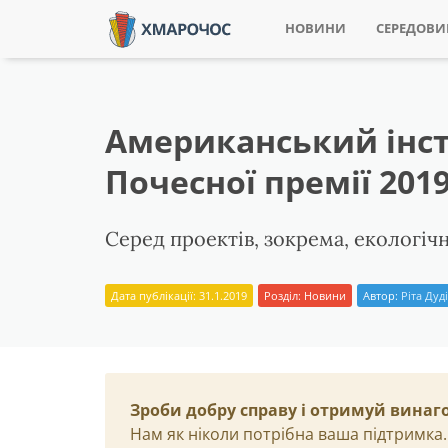
НОВИНИ
СЕРЕДОВ
Американський інсти
Почесної премії 201
Серед проектів, зокрема, екологічн
Дата публікації: 31.1.2019
Розділ:
Новини
Автор:
Ріта Дуд
Зроби добру справу і отримуй винаг
Нам як ніколи потрібна ваша підтримка.