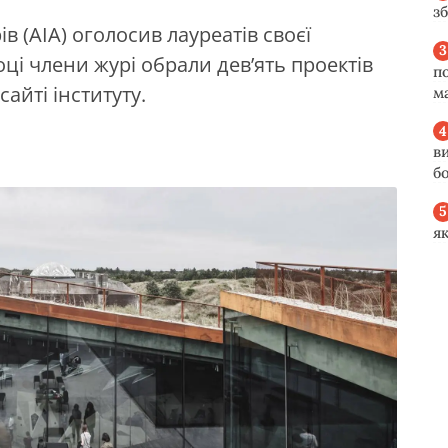
з
в (AIA) оголосив лауреатів своєї
оці члени журі обрали дев’ять проектів
п
сайті інституту.
м
в
б
я