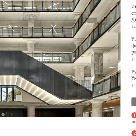
Л
с
Д
14
У
ф
р
14
Р
Ук
14
п