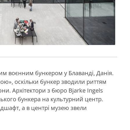
им воєнним бункером у Блаванді, Данія.
ою», оскільки бункер зводили риттям
ни. Архітектори з бюро Bjarke Ingels
ького бункера на культурний центр.
ндшафт, а в центрі музею звели