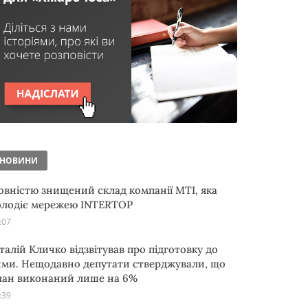
НОВИНИ
овністю знищений склад компанії MTI, яка
олодіє мережею INTERTOP
:07
італій Кличко відзвітував про підготовку до
ими. Нещодавно депутати стверджували, що
лан виконаний лише на 6%
:39