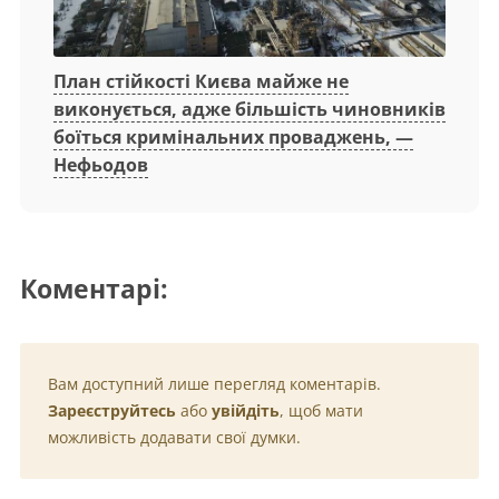
План стійкості Києва майже не
виконується, адже більшість чиновників
боїться кримінальних проваджень, —
Нефьодов
Коментарі:
Вам доступний лише перегляд коментарів.
Зареєструйтесь
або
увійдіть
, щоб мати
можливість додавати свої думки.