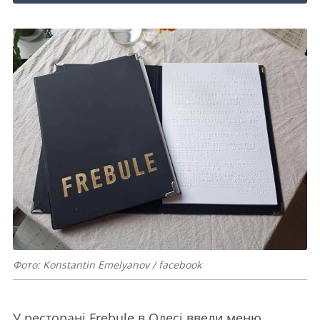
Фото: Konstantin Emelyanov / facebook
У ресторані Frebule в Одесі ввели меню