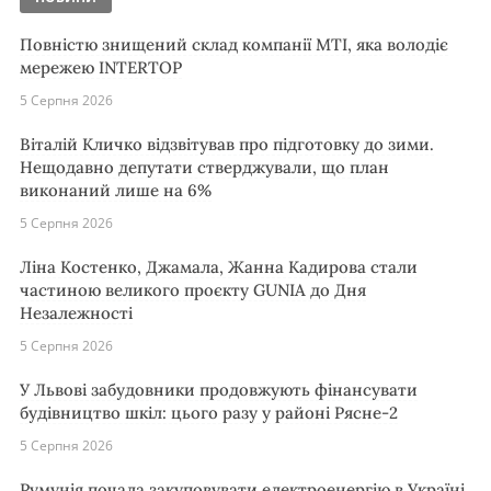
Повністю знищений склад компанії MTI, яка володіє
мережею INTERTOP
5 Серпня 2026
Віталій Кличко відзвітував про підготовку до зими.
Нещодавно депутати стверджували, що план
виконаний лише на 6%
5 Серпня 2026
Ліна Костенко, Джамала, Жанна Кадирова стали
частиною великого проєкту GUNIA до Дня
Незалежності
5 Серпня 2026
У Львові забудовники продовжують фінансувати
будівництво шкіл: цього разу у районі Рясне-2
5 Серпня 2026
Румунія почала закуповувати електроенергію в Україні