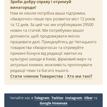
Зроби добру справу і отримуй
винагороди!
Нам як ніколи потрібна ваша підтримка.
«Хмарочос» пише про розвиток міст 12 років
та 12 днів. За цей час ми опублікували 29500
новин та статей. Ми потребуємо вашої
допомоги, щоб продовжувати якісно
працювати далі. Приєднуйтесь до Читацького
товариства «Хмарочоса» та отримуйте
приємні бонуси від редакції: квитки на
культурні заходи в Києві, фірмовий мерч та
актуальні книжки, можливість пропонувати
редакції теми та багато іншого.
Стати членом Товариства
|
Хто ми такі?
Читайте нас в
Telegram
,
Twitter
,
Instagram
,
Viber
та
Google Новинах