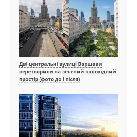
Дві центральні вулиці Варшави
перетворили на зелений пішохідний
простір (фото до і після)