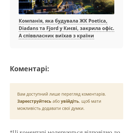
Компанія, яка будувала ЖК Poetica,
Diadans та Fjord у Києві, закрила офіс.
А співвласник виїхав з країни
Коментарі:
Вам доступний лише перегляд коментарів.
Зареєструйтесь
або
увійдіть
, щоб мати
можливість додавати свої думки.
*Ці коментарі модеруються відповідно до