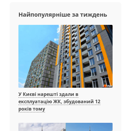
Найпопулярніше за тиждень
У Києві нарешті здали в
експлуатацію ЖК, збудований 12
років тому