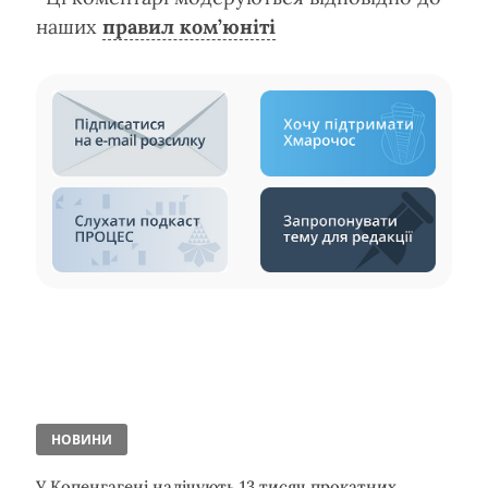
наших
правил ком’юніті
НОВИНИ
У Копенгагені налічують 13 тисяч прокатних