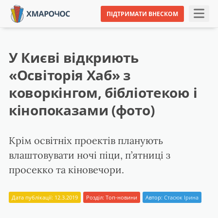
ПІДТРИМАТИ ВНЕСКОМ
У Києві відкриють
«Освіторія Хаб» з
коворкінгом, бібліотекою і
кінопоказами (фото)
Крім освітніх проектів планують
влаштовувати ночі піци, п’ятниці з
просекко та кіновечори.
Дата публікації: 12.3.2019
Розділ:
Топ-новини
Автор:
Стасюк Ірина