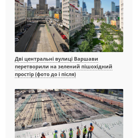
Дві центральні вулиці Варшави
перетворили на зелений пішохідний
простір (фото до і після)