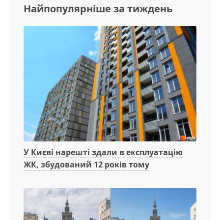
Найпопулярніше за тиждень
У Києві нарешті здали в експлуатацію
ЖК, збудований 12 років тому