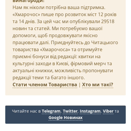
винагороди!
Нам як ніколи потрібна ваша підтримка.
«Хмарочос» пише про розвиток міст 12 років
та 14 днів. За цей час ми опублікували 29518
новин та статей. Ми потребуємо вашої
допомоги, щоб продовжувати якісно
працювати далі. Приєднуйтесь до Читацького
товариства «Хмарочоса» та отримуйте
приємні бонуси від редакції: квитки на
культурні заходи в Києві, фірмовий мерч та
актуальні книжки, можливість пропонувати
редакції теми та багато іншого.
Стати членом Товариства
|
Хто ми такі?
Читайте нас в
Telegram
,
Twitter
,
Instagram
,
Viber
та
Google Новинах